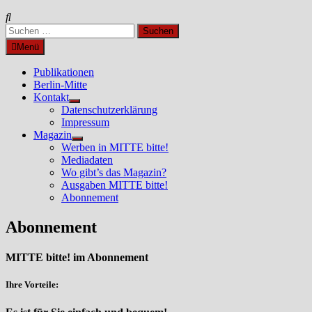
Suchen
nach:
Menü
Publikationen
Berlin-Mitte
Kontakt
Untermenü
Datenschutzerklärung
anzeigen
Impressum
Magazin
Untermenü
Werben in MITTE bitte!
anzeigen
Mediadaten
Wo gibt’s das Magazin?
Ausgaben MITTE bitte!
Abonnement
Abonnement
MITTE bitte! im Abonnement
Ihre Vorteile: