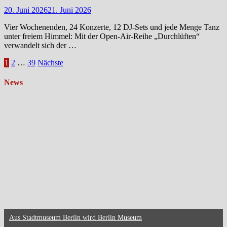
20. Juni 2026
21. Juni 2026
Vier Wochenenden, 24 Konzerte, 12 DJ-Sets und jede Menge Tanz
unter freiem Himmel: Mit der Open-Air-Reihe „Durchlüften“
verwandelt sich der …
Seitennummerierung
1
2
…
39
Nächste
der
News
Beiträge
Aus Stadtmuseum Berlin wird Berlin Museum