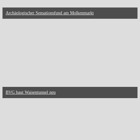
Archäologischer Sensationsfund am Molkenmarkt
BVG baut Waisentunnel neu