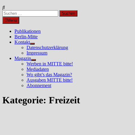
Suchen
nach:
Menü
Publikationen
Berlin-Mitte
Kontakt
Untermenü
Datenschutzerklärung
anzeigen
Impressum
Magazin
Untermenü
Werben in MITTE bitte!
anzeigen
Mediadaten
Wo gibt’s das Magazin?
Ausgaben MITTE bitte!
Abonnement
Kategorie:
Freizeit