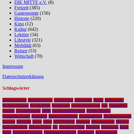
DIE MITTE e.V.
(8)
Freizeit
(385)
Gastronomie
(156)
Historie
(220)
Kino
(12)
Kultur
(642)
Lektüre
(34)
Lifestyle
(321)
Mobilität
(63)
Reisen
(53)
Wirtschaft
(70)
Impressum
Datenschutzerklärung
Schlagwörter
Admiralspalast
Alexanderplatz
Ausstellung
Bebelplatz
Berlin
berlin-mitte
Berliner Schloss
Bezirk Mitte
Bezirksamt
brandenburger tor
bvg
Chamäleon
Theater
Charlottenburg
DHM
Friedrichstadt-Palast
Friedrichstraße
Gendarmenmarkt
gewinnen
Hackescher Markt
Hauptbahnhof
Humboldt Forum
Konzert
Kudamm
Kunst
Mitte
MITTE bitte!
Museum
Museumsinsel
Musical
Nationalgalerie
Nikolaiviertel
NL
Potsdamer Platz
Premiere
Restaurant
Senat
Spree
Staatliche Museen
Staatskapelle Berlin
Staatsoper
Stadtmuseum