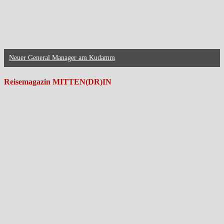
Neuer General Manager am Kudamm
Reisemagazin MITTEN(DR)IN