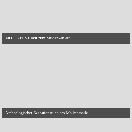
MITTE-FEST lädt zum Mitdenken ein
Archäologischer Sensationsfund am Molkenmarkt