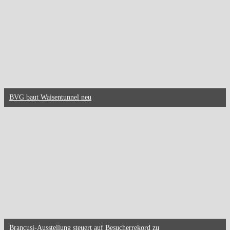
BVG baut Waisentunnel neu
Brancusi-Ausstellung steuert auf Besucherrekord zu