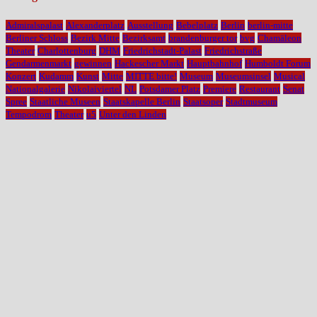
Admiralspalast
Alexanderplatz
Ausstellung
Bebelplatz
Berlin
berlin-mitte
Berliner Schloss
Bezirk Mitte
Bezirksamt
brandenburger tor
bvg
Chamäleon
Theater
Charlottenburg
DHM
Friedrichstadt-Palast
Friedrichstraße
Gendarmenmarkt
gewinnen
Hackescher Markt
Hauptbahnhof
Humboldt Forum
Konzert
Kudamm
Kunst
Mitte
MITTE bitte!
Museum
Museumsinsel
Musical
Nationalgalerie
Nikolaiviertel
NL
Potsdamer Platz
Premiere
Restaurant
Senat
Spree
Staatliche Museen
Staatskapelle Berlin
Staatsoper
Stadtmuseum
Tempodrom
Theater
u5
Unter den Linden