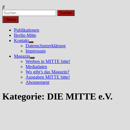
Suchen
nach:
Menü
Publikationen
Berlin-Mitte
Kontakt
Untermenü
Datenschutzerklärung
anzeigen
Impressum
Magazin
Untermenü
Werben in MITTE bitte!
anzeigen
Mediadaten
Wo gibt’s das Magazin?
Ausgaben MITTE bitte!
Abonnement
Kategorie:
DIE MITTE e.V.