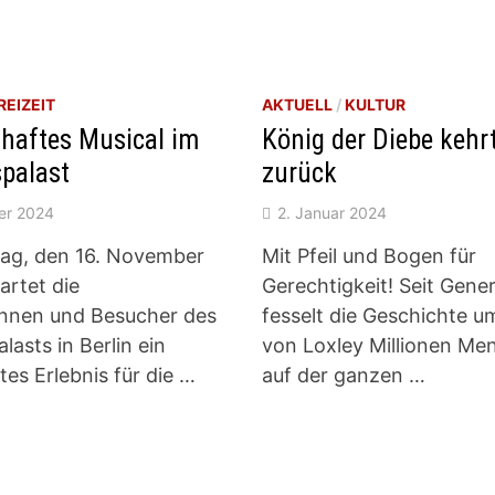
REIZEIT
AKTUELL
/
KULTUR
haftes Musical im
König der Diebe kehr
palast
zurück
er 2024
2. Januar 2024
ag, den 16. November
Mit Pfeil und Bogen für
artet die
Gerechtigkeit! Seit Gene
nnen und Besucher des
fesselt die Geschichte u
lasts in Berlin ein
von Loxley Millionen Me
es Erlebnis für die …
auf der ganzen …