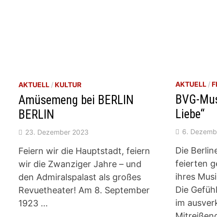
AKTUELL
/
F
AKTUELL
/
KULTUR
BVG-Mus
Amüsemeng bei BERLIN
Liebe“
BERLIN
6. Dezemb
23. Dezember 2023
Die Berlin
Feiern wir die Hauptstadt, feiern
feierten g
wir die Zwanziger Jahre – und
ihres Musi
den Admiralspalast als großes
Die Gefüh
Revuetheater! Am 8. September
im ausver
1923 …
Mitreißen