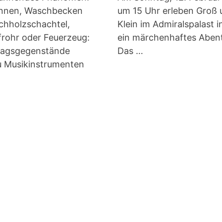
onnen, Waschbecken
um 15 Uhr erleben Groß 
ichholzschachtel,
Klein im Admiralspalast i
frohr oder Feuerzeug:
ein märchenhaftes Aben
ltagsgegenstände
Das …
 Musikinstrumenten