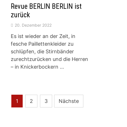
Revue BERLIN BERLIN ist
zurück
20. Dezember 2022
Es ist wieder an der Zeit, in
fesche Paillettenkleider zu
schlüpfen, die Stirnbänder
zurechtzurücken und die Herren
– in Knickerbockern …
Seitennummerierung
1
2
3
Nächste
der
Beiträge