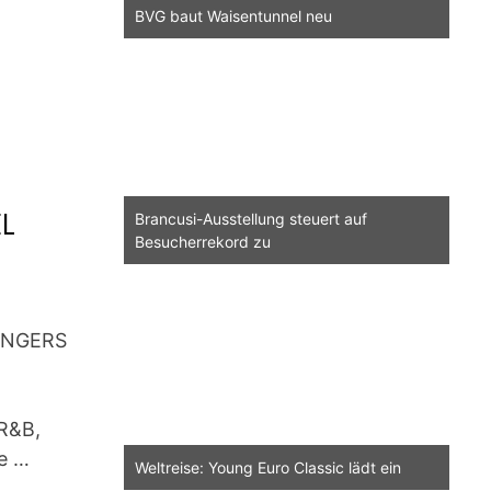
BVG baut Waisentunnel neu
EL
Brancusi-Ausstellung steuert auf
Besucherrekord zu
k
INGERS
R&B,
e …
Weltreise: Young Euro Classic lädt ein