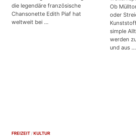
die legendäre französische
Ob Müllt
Chansonette Edith Piaf hat
oder Stre
weltweit bei …
Kunststof
simple Al
werden zu
und aus …
FREIZEIT
/
KULTUR