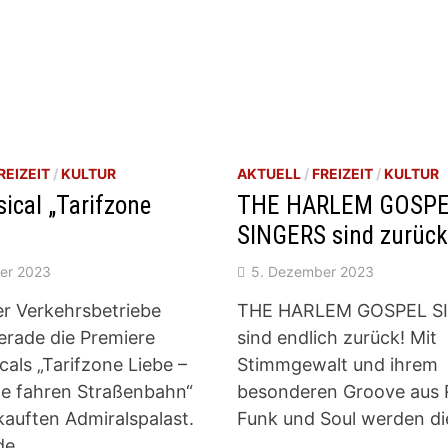
REIZEIT
/
KULTUR
AKTUELL
/
FREIZEIT
/
KULTUR
ical „Tarifzone
THE HARLEM GOSP
SINGERS sind zurüc
er 2023
5. Dezember 2023
er Verkehrsbetriebe
THE HARLEM GOSPEL S
erade die Premiere
sind endlich zurück! Mit
cals „Tarifzone Liebe –
Stimmgewalt und ihrem
le fahren Straßenbahn“
besonderen Groove aus 
kauften Admiralspalast.
Funk und Soul werden di
de …