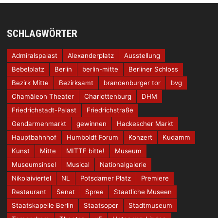
SCHLAGWÖRTER
Admiralspalast
Alexanderplatz
Ausstellung
Bebelplatz
Berlin
berlin-mitte
Berliner Schloss
Bezirk Mitte
Bezirksamt
brandenburger tor
bvg
Chamäleon Theater
Charlottenburg
DHM
Friedrichstadt-Palast
Friedrichstraße
Gendarmenmarkt
gewinnen
Hackescher Markt
Hauptbahnhof
Humboldt Forum
Konzert
Kudamm
Kunst
Mitte
MITTE bitte!
Museum
Museumsinsel
Musical
Nationalgalerie
Nikolaiviertel
NL
Potsdamer Platz
Premiere
Restaurant
Senat
Spree
Staatliche Museen
Staatskapelle Berlin
Staatsoper
Stadtmuseum