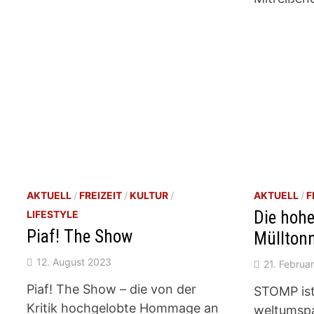
AKTUELL
/
FREIZEIT
/
KULTUR
/
AKTUELL
/
F
Die hohe
LIFESTYLE
Piaf! The Show
Müllton
12. August 2023
21. Februa
Piaf! The Show – die von der
STOMP ist
Kritik hochgelobte Hommage an
weltumsp