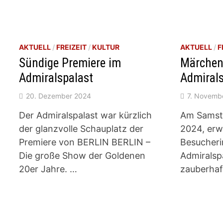
AKTUELL
/
FREIZEIT
/
KULTUR
AKTUELL
/
F
Sündige Premiere im
Märchen
Admiralspalast
Admirals
20. Dezember 2024
7. Novemb
Der Admiralspalast war kürzlich
Am Samst
der glanzvolle Schauplatz der
2024, erw
Premiere von BERLIN BERLIN –
Besucheri
Die große Show der Goldenen
Admiralspa
20er Jahre. …
zauberhaft