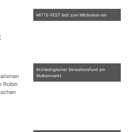
MITTE-FEST lädt zum Mitdenken ein
t
Archäologischer Sensationsfund am
rationen
Molkenmarkt
m Robin
nschen