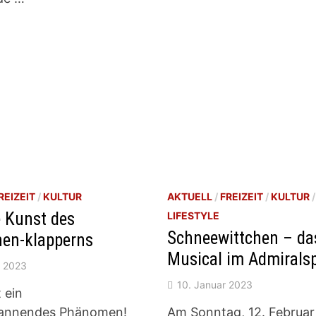
REIZEIT
/
KULTUR
AKTUELL
/
FREIZEIT
/
KULTUR
/
 Kunst des
LIFESTYLE
Schneewittchen – da
nen-klapperns
Musical im Admirals
r 2023
10. Januar 2023
 ein
annendes Phänomen!
Am Sonntag, 12. Februar