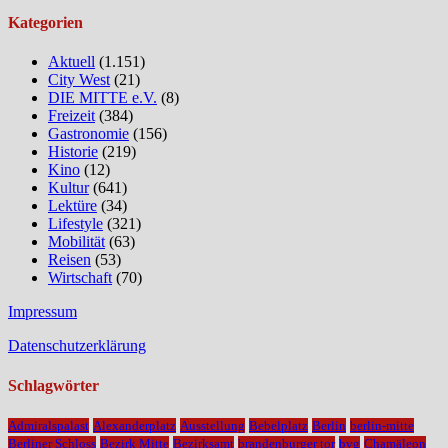
Kategorien
Aktuell
(1.151)
City West
(21)
DIE MITTE e.V.
(8)
Freizeit
(384)
Gastronomie
(156)
Historie
(219)
Kino
(12)
Kultur
(641)
Lektüre
(34)
Lifestyle
(321)
Mobilität
(63)
Reisen
(53)
Wirtschaft
(70)
Impressum
Datenschutzerklärung
Schlagwörter
Admiralspalast
Alexanderplatz
Ausstellung
Bebelplatz
Berlin
berlin-mitte
Berliner Schloss
Bezirk Mitte
Bezirksamt
brandenburger tor
bvg
Chamäleon