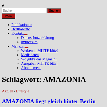
Suchen
nach:
Menü
Publikationen
Berlin-Mitte
Kontakt
Untermenü
Datenschutzerklärung
anzeigen
Impressum
Magazin
Untermenü
Werben in MITTE bitte!
anzeigen
Mediadaten
Wo gibt’s das Magazin?
Ausgaben MITTE bitte!
Abonnement
Schlagwort:
AMAZONIA
Aktuell
/
Lifestyle
AMAZONIA liegt gleich hinter Berlin