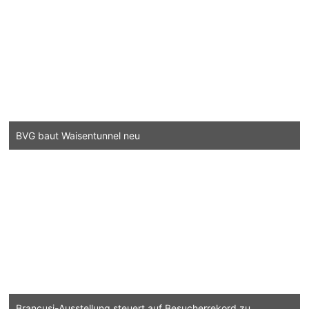
BVG baut Waisentunnel neu
Brancusi-Ausstellung steuert auf Besucherrekord zu