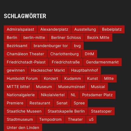
SCHLAGWÖRTER
Admiralspalast
Alexanderplatz
Ausstellung
Bebelplatz
Berlin
berlin-mitte
Berliner Schloss
Bezirk Mitte
Bezirksamt
brandenburger tor
bvg
Chamäleon Theater
Charlottenburg
DHM
Friedrichstadt-Palast
Friedrichstraße
Gendarmenmarkt
gewinnen
Hackescher Markt
Hauptbahnhof
Humboldt Forum
Konzert
Kudamm
Kunst
Mitte
MITTE bitte!
Museum
Museumsinsel
Musical
Nationalgalerie
Nikolaiviertel
NL
Potsdamer Platz
Premiere
Restaurant
Senat
Spree
Staatliche Museen
Staatskapelle Berlin
Staatsoper
Stadtmuseum
Tempodrom
Theater
u5
Unter den Linden