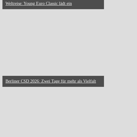
Weltreise: Young Euro Classic lädt ein
Berliner CSD 2026: Zwei Tage für mehr als Vielfalt