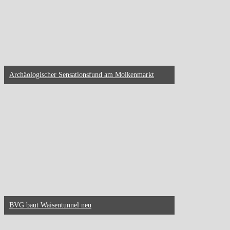
Archäologischer Sensationsfund am Molkenmarkt
BVG baut Waisentunnel neu