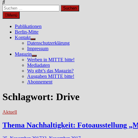
Suchen
nach:
Menü
Publikationen
Berlin-Mitte
Kontakt
Untermenü
Datenschutzerklärung
anzeigen
Impressum
Magazin
Untermenü
Werben in MITTE bitte!
anzeigen
Mediadaten
Wo gibt’s das Magazin?
Ausgaben MITTE bitte!
Abonnement
Schlagwort:
Drive
Aktuell
Thema Nachhaltigkeit: Fotoausstellung 