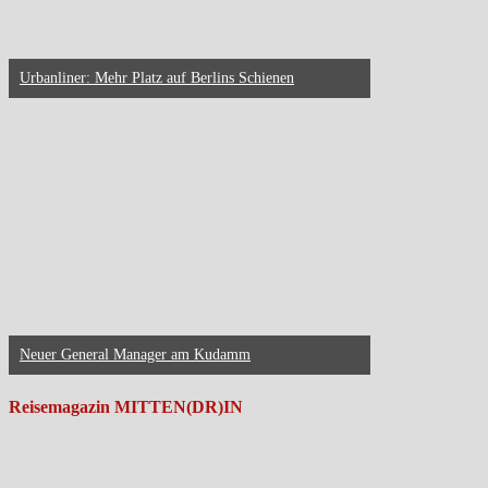
Urbanliner: Mehr Platz auf Berlins Schienen
Neuer General Manager am Kudamm
Reisemagazin MITTEN(DR)IN