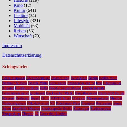
Historie
(219)
Kino
(12)
Kultur
(641)
Lektüre
(34)
Lifestyle
(321)
Mobilität
(63)
Reisen
(53)
Wirtschaft
(70)
Impressum
Datenschutzerklärung
Schlagwörter
Admiralspalast
Alexanderplatz
Ausstellung
Bebelplatz
Berlin
berlin-mitte
Berliner Schloss
Bezirk Mitte
Bezirksamt
brandenburger tor
bvg
Chamäleon
Theater
Charlottenburg
DHM
Friedrichstadt-Palast
Friedrichstraße
Gendarmenmarkt
gewinnen
Hackescher Markt
Hauptbahnhof
Humboldt Forum
Konzert
Kudamm
Kunst
Mitte
MITTE bitte!
Museum
Museumsinsel
Musical
Nationalgalerie
Nikolaiviertel
NL
Potsdamer Platz
Premiere
Restaurant
Senat
Spree
Staatliche Museen
Staatskapelle Berlin
Staatsoper
Stadtmuseum
Tempodrom
Theater
u5
Unter den Linden