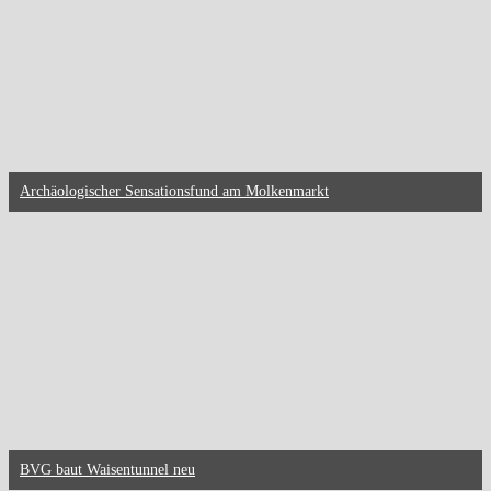
Archäologischer Sensationsfund am Molkenmarkt
BVG baut Waisentunnel neu