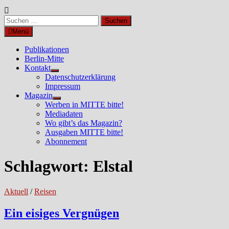
Suchen
nach:
Menü
Publikationen
Berlin-Mitte
Kontakt
Untermenü
Datenschutzerklärung
anzeigen
Impressum
Magazin
Untermenü
Werben in MITTE bitte!
anzeigen
Mediadaten
Wo gibt’s das Magazin?
Ausgaben MITTE bitte!
Abonnement
Schlagwort:
Elstal
Aktuell
/
Reisen
Ein eisiges Vergnügen