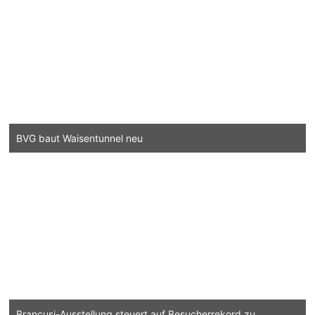
BVG baut Waisentunnel neu
Brancusi-Ausstellung steuert auf Besucherrekord zu