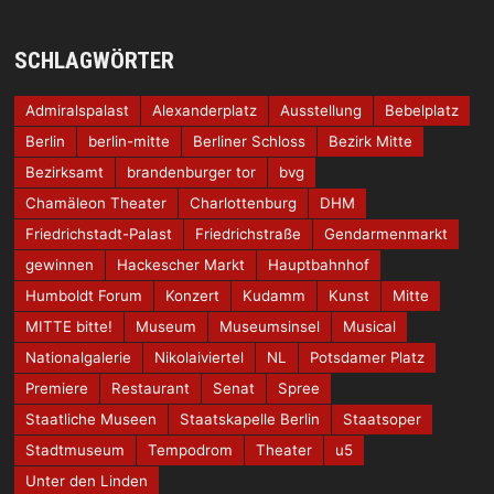
SCHLAGWÖRTER
Admiralspalast
Alexanderplatz
Ausstellung
Bebelplatz
Berlin
berlin-mitte
Berliner Schloss
Bezirk Mitte
Bezirksamt
brandenburger tor
bvg
Chamäleon Theater
Charlottenburg
DHM
Friedrichstadt-Palast
Friedrichstraße
Gendarmenmarkt
gewinnen
Hackescher Markt
Hauptbahnhof
Humboldt Forum
Konzert
Kudamm
Kunst
Mitte
MITTE bitte!
Museum
Museumsinsel
Musical
Nationalgalerie
Nikolaiviertel
NL
Potsdamer Platz
Premiere
Restaurant
Senat
Spree
Staatliche Museen
Staatskapelle Berlin
Staatsoper
Stadtmuseum
Tempodrom
Theater
u5
Unter den Linden