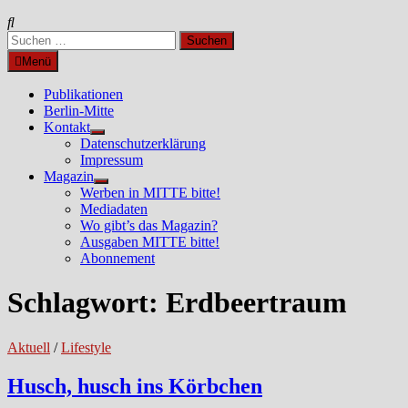
Suchen
nach:
Menü
Publikationen
Berlin-Mitte
Kontakt
Untermenü
Datenschutzerklärung
anzeigen
Impressum
Magazin
Untermenü
Werben in MITTE bitte!
anzeigen
Mediadaten
Wo gibt’s das Magazin?
Ausgaben MITTE bitte!
Abonnement
Schlagwort:
Erdbeertraum
Aktuell
/
Lifestyle
Husch, husch ins Körbchen