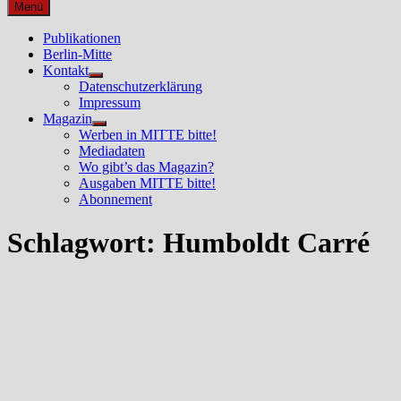
nach:
Menü
Publikationen
Berlin-Mitte
Kontakt
Untermenü
Datenschutzerklärung
anzeigen
Impressum
Magazin
Untermenü
Werben in MITTE bitte!
anzeigen
Mediadaten
Wo gibt’s das Magazin?
Ausgaben MITTE bitte!
Abonnement
Schlagwort:
Humboldt Carré