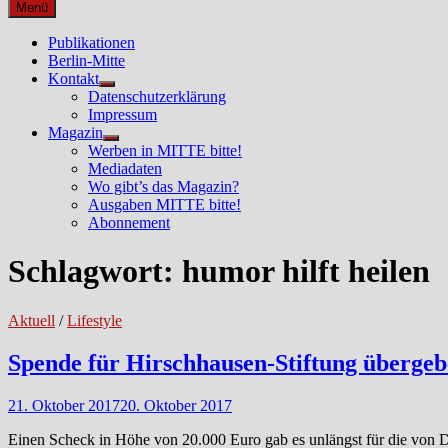
nach:
Menü
Publikationen
Berlin-Mitte
Kontakt
Untermenü
Datenschutzerklärung
anzeigen
Impressum
Magazin
Untermenü
Werben in MITTE bitte!
anzeigen
Mediadaten
Wo gibt’s das Magazin?
Ausgaben MITTE bitte!
Abonnement
Schlagwort:
humor hilft heilen
Aktuell
/
Lifestyle
Spende für Hirschhausen-Stiftung überge
21. Oktober 2017
20. Oktober 2017
Einen Scheck in Höhe von 20.000 Euro gab es unlängst für die vo