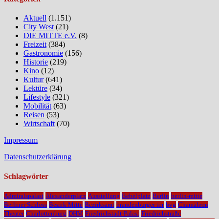
Aktuell
(1.151)
City West
(21)
DIE MITTE e.V.
(8)
Freizeit
(384)
Gastronomie
(156)
Historie
(219)
Kino
(12)
Kultur
(641)
Lektüre
(34)
Lifestyle
(321)
Mobilität
(63)
Reisen
(53)
Wirtschaft
(70)
Impressum
Datenschutzerklärung
Schlagwörter
Admiralspalast
Alexanderplatz
Ausstellung
Bebelplatz
Berlin
berlin-mitte
Berliner Schloss
Bezirk Mitte
Bezirksamt
brandenburger tor
bvg
Chamäleon
Theater
Charlottenburg
DHM
Friedrichstadt-Palast
Friedrichstraße