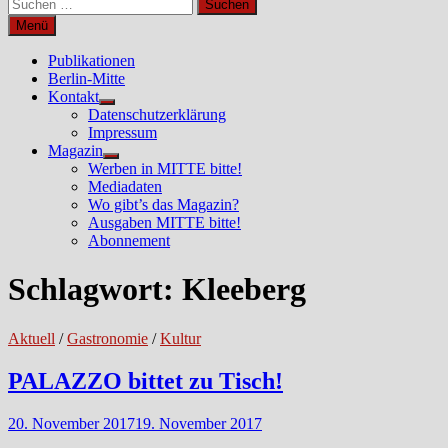
Suchen
nach:
Menü
Publikationen
Berlin-Mitte
Kontakt
Untermenü
Datenschutzerklärung
anzeigen
Impressum
Magazin
Untermenü
Werben in MITTE bitte!
anzeigen
Mediadaten
Wo gibt’s das Magazin?
Ausgaben MITTE bitte!
Abonnement
Schlagwort:
Kleeberg
Aktuell
/
Gastronomie
/
Kultur
PALAZZO bittet zu Tisch!
20. November 2017
19. November 2017