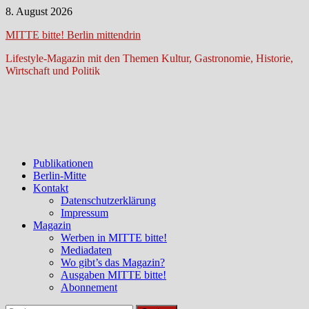
Zum
8. August 2026
Inhalt
MITTE bitte! Berlin mittendrin
springen
Lifestyle-Magazin mit den Themen Kultur, Gastronomie, Historie,
Wirtschaft und Politik
Publikationen
Berlin-Mitte
Kontakt
Datenschutzerklärung
Impressum
Magazin
Werben in MITTE bitte!
Mediadaten
Wo gibt’s das Magazin?
Ausgaben MITTE bitte!
Abonnement