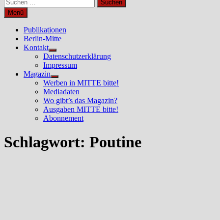
Suchen
nach:
Menü
Publikationen
Berlin-Mitte
Kontakt
Untermenü
Datenschutzerklärung
anzeigen
Impressum
Magazin
Untermenü
Werben in MITTE bitte!
anzeigen
Mediadaten
Wo gibt’s das Magazin?
Ausgaben MITTE bitte!
Abonnement
Schlagwort:
Poutine