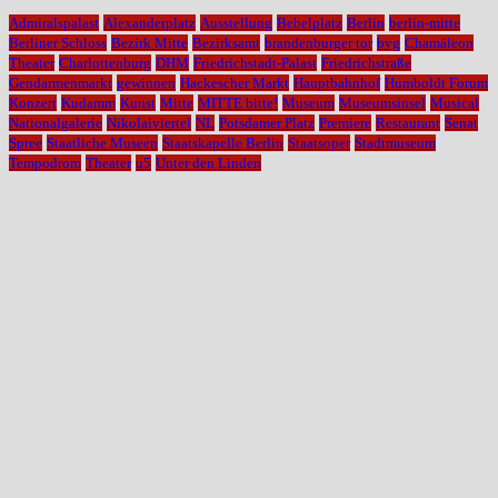
Admiralspalast
Alexanderplatz
Ausstellung
Bebelplatz
Berlin
berlin-mitte
Berliner Schloss
Bezirk Mitte
Bezirksamt
brandenburger tor
bvg
Chamäleon
Theater
Charlottenburg
DHM
Friedrichstadt-Palast
Friedrichstraße
Gendarmenmarkt
gewinnen
Hackescher Markt
Hauptbahnhof
Humboldt Forum
Konzert
Kudamm
Kunst
Mitte
MITTE bitte!
Museum
Museumsinsel
Musical
Nationalgalerie
Nikolaiviertel
NL
Potsdamer Platz
Premiere
Restaurant
Senat
Spree
Staatliche Museen
Staatskapelle Berlin
Staatsoper
Stadtmuseum
Tempodrom
Theater
u5
Unter den Linden