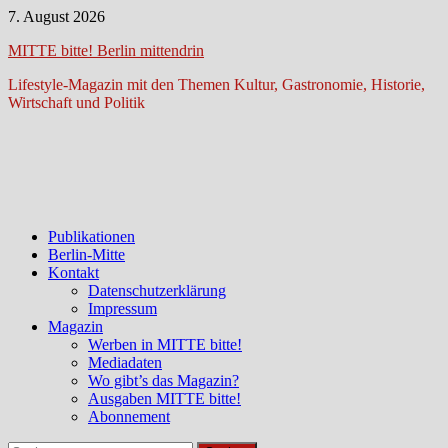
Zum
7. August 2026
Inhalt
MITTE bitte! Berlin mittendrin
springen
Lifestyle-Magazin mit den Themen Kultur, Gastronomie, Historie,
Wirtschaft und Politik
Publikationen
Berlin-Mitte
Kontakt
Datenschutzerklärung
Impressum
Magazin
Werben in MITTE bitte!
Mediadaten
Wo gibt’s das Magazin?
Ausgaben MITTE bitte!
Abonnement