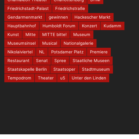
Friedrichstadt-Palast
Friedrichstraße
Gendarmenmarkt
gewinnen
Hackescher Markt
Hauptbahnhof
Humboldt Forum
Konzert
Kudamm
Kunst
Mitte
MITTE bitte!
Museum
Museumsinsel
Musical
Nationalgalerie
Nikolaiviertel
NL
Potsdamer Platz
Premiere
Restaurant
Senat
Spree
Staatliche Museen
Staatskapelle Berlin
Staatsoper
Stadtmuseum
Tempodrom
Theater
u5
Unter den Linden