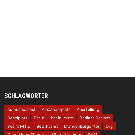
SCHLAGWÖRTER
Admiralspalast
Alexanderplatz
Ausstellung
Bebelplatz
Berlin
berlin-mitte
Berliner Schloss
Bezirk Mitte
Bezirksamt
brandenburger tor
bvg
Chamäleon Theater
Charlottenburg
DHM