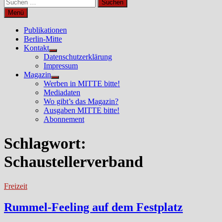
Suchen
nach:
Menü
Publikationen
Berlin-Mitte
Kontakt
Untermenü
Datenschutzerklärung
anzeigen
Impressum
Magazin
Untermenü
Werben in MITTE bitte!
anzeigen
Mediadaten
Wo gibt’s das Magazin?
Ausgaben MITTE bitte!
Abonnement
Schlagwort:
Schaustellerverband
Freizeit
Rummel-Feeling auf dem Festplatz