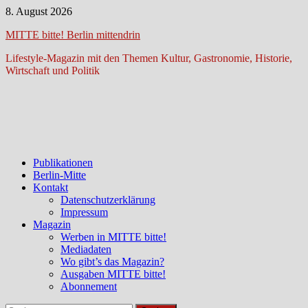
Zum
8. August 2026
Inhalt
MITTE bitte! Berlin mittendrin
springen
Lifestyle-Magazin mit den Themen Kultur, Gastronomie, Historie,
Wirtschaft und Politik
Publikationen
Berlin-Mitte
Kontakt
Datenschutzerklärung
Impressum
Magazin
Werben in MITTE bitte!
Mediadaten
Wo gibt’s das Magazin?
Ausgaben MITTE bitte!
Abonnement