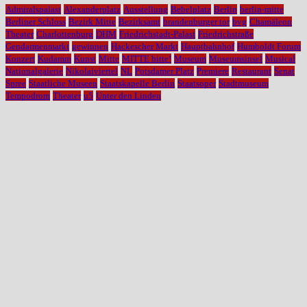
Admiralspalast
Alexanderplatz
Ausstellung
Bebelplatz
Berlin
berlin-mitte
Berliner Schloss
Bezirk Mitte
Bezirksamt
brandenburger tor
bvg
Chamäleon
Theater
Charlottenburg
DHM
Friedrichstadt-Palast
Friedrichstraße
Gendarmenmarkt
gewinnen
Hackescher Markt
Hauptbahnhof
Humboldt Forum
Konzert
Kudamm
Kunst
Mitte
MITTE bitte!
Museum
Museumsinsel
Musical
Nationalgalerie
Nikolaiviertel
NL
Potsdamer Platz
Premiere
Restaurant
Senat
Spree
Staatliche Museen
Staatskapelle Berlin
Staatsoper
Stadtmuseum
Tempodrom
Theater
u5
Unter den Linden