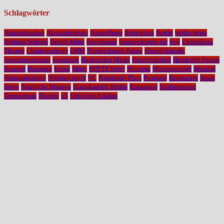
Schlagwörter
Admiralspalast
Alexanderplatz
Ausstellung
Bebelplatz
Berlin
berlin-mitte
Berliner Schloss
Bezirk Mitte
Bezirksamt
brandenburger tor
bvg
Chamäleon
Theater
Charlottenburg
DHM
Friedrichstadt-Palast
Friedrichstraße
Gendarmenmarkt
gewinnen
Hackescher Markt
Hauptbahnhof
Humboldt Forum
Konzert
Kudamm
Kunst
Mitte
MITTE bitte!
Museum
Museumsinsel
Musical
Nationalgalerie
Nikolaiviertel
NL
Potsdamer Platz
Premiere
Restaurant
Senat
Spree
Staatliche Museen
Staatskapelle Berlin
Staatsoper
Stadtmuseum
Tempodrom
Theater
u5
Unter den Linden