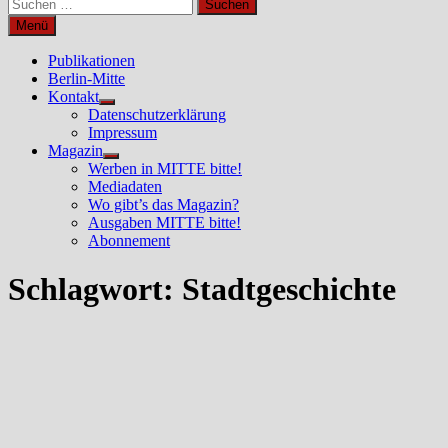
Suchen
nach:
Menü
Publikationen
Berlin-Mitte
Kontakt
Untermenü
Datenschutzerklärung
anzeigen
Impressum
Magazin
Untermenü
Werben in MITTE bitte!
anzeigen
Mediadaten
Wo gibt’s das Magazin?
Ausgaben MITTE bitte!
Abonnement
Schlagwort:
Stadtgeschichte