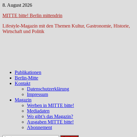
Zum
8. August 2026
Inhalt
MITTE bitte! Berlin mittendrin
springen
Lifestyle-Magazin mit den Themen Kultur, Gastronomie, Historie,
Wirtschaft und Politik
Publikationen
Berlin-Mitte
Kontakt
Datenschutzerklärung
Impressum
Magazin
Werben in MITTE bitte!
Mediadaten
Wo gibt’s das Magazin?
Ausgaben MITTE bitte!
Abonnement