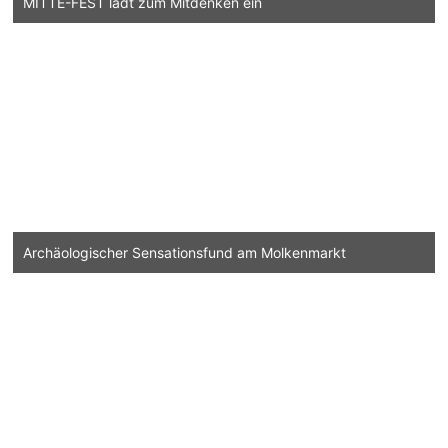
MITTE-FEST lädt zum Mitdenken ein
Archäologischer Sensationsfund am Molkenmarkt