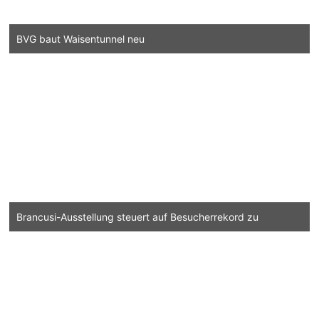
BVG baut Waisentunnel neu
Brancusi-Ausstellung steuert auf Besucherrekord zu