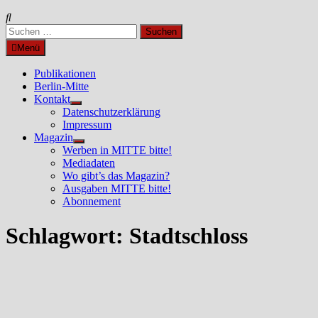
Suchen
nach:
Menü
Publikationen
Berlin-Mitte
Kontakt
Untermenü
Datenschutzerklärung
anzeigen
Impressum
Magazin
Untermenü
Werben in MITTE bitte!
anzeigen
Mediadaten
Wo gibt’s das Magazin?
Ausgaben MITTE bitte!
Abonnement
Schlagwort:
Stadtschloss