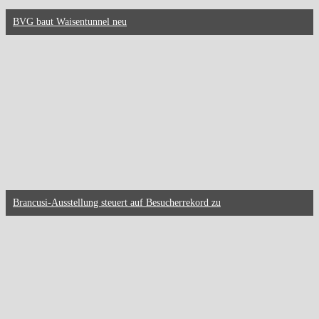
BVG baut Waisentunnel neu
Brancusi-Ausstellung steuert auf Besucherrekord zu