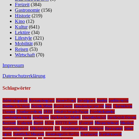
Freizeit
(384)
Gastronomie
(156)
Historie
(219)
Kino
(12)
Kultur
(641)
Lektüre
(34)
Lifestyle
(321)
Mobilität
(63)
Reisen
(53)
Wirtschaft
(70)
Impressum
Datenschutzerklärung
Schlagwörter
Admiralspalast
Alexanderplatz
Ausstellung
Bebelplatz
Berlin
berlin-mitte
Berliner Schloss
Bezirk Mitte
Bezirksamt
brandenburger tor
bvg
Chamäleon
Theater
Charlottenburg
DHM
Friedrichstadt-Palast
Friedrichstraße
Gendarmenmarkt
gewinnen
Hackescher Markt
Hauptbahnhof
Humboldt Forum
Konzert
Kudamm
Kunst
Mitte
MITTE bitte!
Museum
Museumsinsel
Musical
Nationalgalerie
Nikolaiviertel
NL
Potsdamer Platz
Premiere
Restaurant
Senat
Spree
Staatliche Museen
Staatskapelle Berlin
Staatsoper
Stadtmuseum