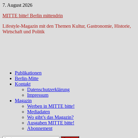
Zum
7. August 2026
Inhalt
MITTE bitte! Berlin mittendrin
springen
Lifestyle-Magazin mit den Themen Kultur, Gastronomie, Historie,
Wirtschaft und Politik
Publikationen
Berlin-Mitte
Kontakt
Datenschutzerklärung
Impressum
Magazin
Werben in MITTE bitte!
Mediadaten
Wo gibt’s das Magazin?
Ausgaben MITTE bitte!
Abonnement