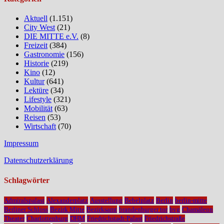
Aktuell
(1.151)
City West
(21)
DIE MITTE e.V.
(8)
Freizeit
(384)
Gastronomie
(156)
Historie
(219)
Kino
(12)
Kultur
(641)
Lektüre
(34)
Lifestyle
(321)
Mobilität
(63)
Reisen
(53)
Wirtschaft
(70)
Impressum
Datenschutzerklärung
Schlagwörter
Admiralspalast
Alexanderplatz
Ausstellung
Bebelplatz
Berlin
berlin-mitte
Berliner Schloss
Bezirk Mitte
Bezirksamt
brandenburger tor
bvg
Chamäleon
Theater
Charlottenburg
DHM
Friedrichstadt-Palast
Friedrichstraße