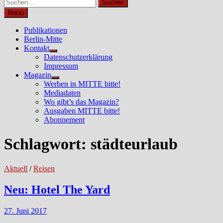
Suchen
nach:
Menü
Publikationen
Berlin-Mitte
Kontakt
Untermenü
Datenschutzerklärung
anzeigen
Impressum
Magazin
Untermenü
Werben in MITTE bitte!
anzeigen
Mediadaten
Wo gibt’s das Magazin?
Ausgaben MITTE bitte!
Abonnement
Schlagwort:
städteurlaub
Aktuell
/
Reisen
Neu: Hotel The Yard
27. Juni 2017