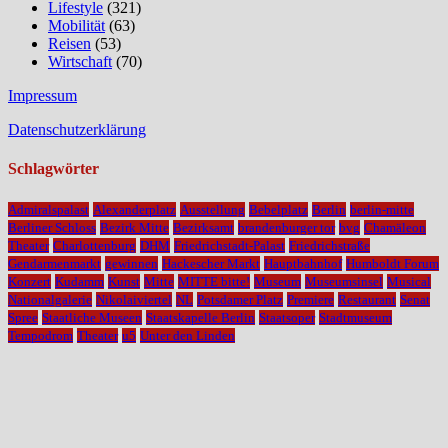
Lifestyle
(321)
Mobilität
(63)
Reisen
(53)
Wirtschaft
(70)
Impressum
Datenschutzerklärung
Schlagwörter
Admiralspalast
Alexanderplatz
Ausstellung
Bebelplatz
Berlin
berlin-mitte
Berliner Schloss
Bezirk Mitte
Bezirksamt
brandenburger tor
bvg
Chamäleon
Theater
Charlottenburg
DHM
Friedrichstadt-Palast
Friedrichstraße
Gendarmenmarkt
gewinnen
Hackescher Markt
Hauptbahnhof
Humboldt Forum
Konzert
Kudamm
Kunst
Mitte
MITTE bitte!
Museum
Museumsinsel
Musical
Nationalgalerie
Nikolaiviertel
NL
Potsdamer Platz
Premiere
Restaurant
Senat
Spree
Staatliche Museen
Staatskapelle Berlin
Staatsoper
Stadtmuseum
Tempodrom
Theater
u5
Unter den Linden