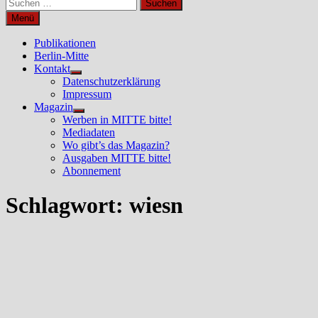
Suchen
nach:
Menü
Publikationen
Berlin-Mitte
Kontakt
Untermenü
Datenschutzerklärung
anzeigen
Impressum
Magazin
Untermenü
Werben in MITTE bitte!
anzeigen
Mediadaten
Wo gibt’s das Magazin?
Ausgaben MITTE bitte!
Abonnement
Schlagwort:
wiesn