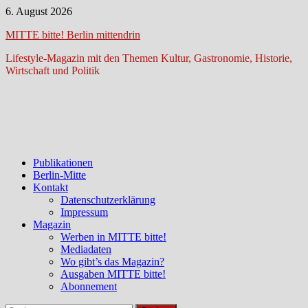
Zum
6. August 2026
Inhalt
MITTE bitte! Berlin mittendrin
springen
Lifestyle-Magazin mit den Themen Kultur, Gastronomie, Historie,
Wirtschaft und Politik
Publikationen
Berlin-Mitte
Kontakt
Datenschutzerklärung
Impressum
Magazin
Werben in MITTE bitte!
Mediadaten
Wo gibt’s das Magazin?
Ausgaben MITTE bitte!
Abonnement