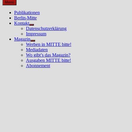
nach:
Menü
Publikationen
Berlin-Mitte
Kontakt
Untermenü
Datenschutzerklärung
anzeigen
Impressum
Magazin
Untermenü
Werben in MITTE bitte!
anzeigen
Mediadaten
Wo gibt’s das Magazin?
Ausgaben MITTE bitte!
Abonnement