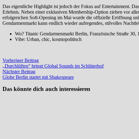
Das eigentliche Highlight ist jedoch der Fokus auf Entertainment. Das 
Erlebnis. Neben einer exklusiven Membership-Option ziehen vor al
erfolgreichen Soft-Opening im Mai wurde die offizielle Eröffnung unl
Gendarmenmarkt kann endlich wieder aufregendes, stilvolles Nachtle
Wo? Titanic Gendarmenmarkt Berlin, Französische Straße 30, 
Vibe: Urban, chic, kosmopolitisch
Beitragsnavigation
Vorheriger
Vorheriger Beitrag
Beitrag:
„Durchlüften“ bringt Global Sounds im Schlüterhof
Nächster
Nächster Beitrag
Beitrag:
Globe Berlin startet mit Shakespeare
Das könnte dich auch interessieren