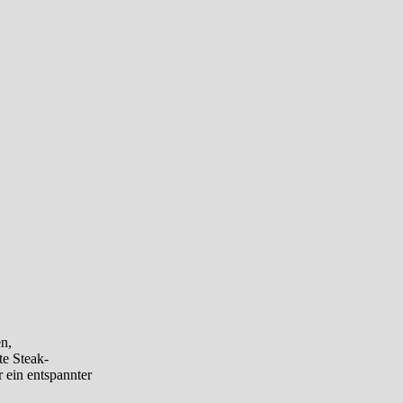
n,
te Steak-
r ein entspannter