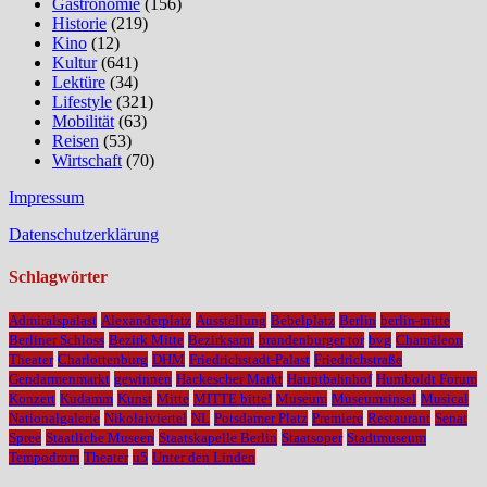
Gastronomie
(156)
Historie
(219)
Kino
(12)
Kultur
(641)
Lektüre
(34)
Lifestyle
(321)
Mobilität
(63)
Reisen
(53)
Wirtschaft
(70)
Impressum
Datenschutzerklärung
Schlagwörter
Admiralspalast
Alexanderplatz
Ausstellung
Bebelplatz
Berlin
berlin-mitte
Berliner Schloss
Bezirk Mitte
Bezirksamt
brandenburger tor
bvg
Chamäleon
Theater
Charlottenburg
DHM
Friedrichstadt-Palast
Friedrichstraße
Gendarmenmarkt
gewinnen
Hackescher Markt
Hauptbahnhof
Humboldt Forum
Konzert
Kudamm
Kunst
Mitte
MITTE bitte!
Museum
Museumsinsel
Musical
Nationalgalerie
Nikolaiviertel
NL
Potsdamer Platz
Premiere
Restaurant
Senat
Spree
Staatliche Museen
Staatskapelle Berlin
Staatsoper
Stadtmuseum
Tempodrom
Theater
u5
Unter den Linden