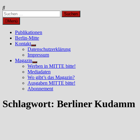
Suchen
nach:
Menü
Publikationen
Berlin-Mitte
Kontakt
Untermenü
Datenschutzerklärung
anzeigen
Impressum
Magazin
Untermenü
Werben in MITTE bitte!
anzeigen
Mediadaten
Wo gibt’s das Magazin?
Ausgaben MITTE bitte!
Abonnement
Schlagwort:
Berliner Kudamm