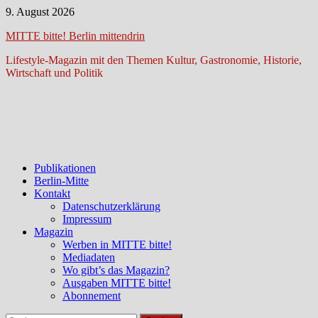
Zum
9. August 2026
Inhalt
MITTE bitte! Berlin mittendrin
springen
Lifestyle-Magazin mit den Themen Kultur, Gastronomie, Historie,
Wirtschaft und Politik
Publikationen
Berlin-Mitte
Kontakt
Datenschutzerklärung
Impressum
Magazin
Werben in MITTE bitte!
Mediadaten
Wo gibt’s das Magazin?
Ausgaben MITTE bitte!
Abonnement