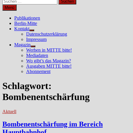
Suchen
nach:
Menü
Publikationen
Berlin-Mitte
Kontakt
Untermenü
Datenschutzerklärung
anzeigen
Impressum
Magazin
Untermenü
Werben in MITTE bitte!
anzeigen
Mediadaten
Wo gibt’s das Magazin?
Ausgaben MITTE bitte!
Abonnement
Schlagwort:
Bombenentschärfung
Aktuell
Bombenentschärfung im Bereich
Hauptbahnhof