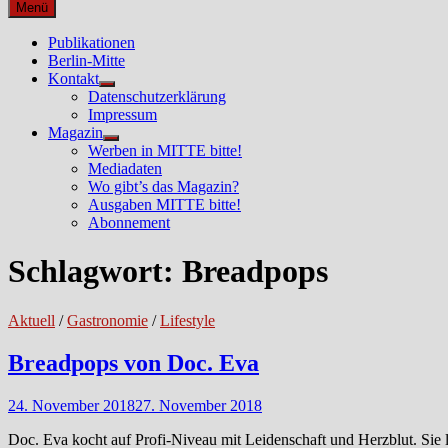
nach:
Menü
Publikationen
Berlin-Mitte
Kontakt
Untermenü
Datenschutzerklärung
anzeigen
Impressum
Magazin
Untermenü
Werben in MITTE bitte!
anzeigen
Mediadaten
Wo gibt’s das Magazin?
Ausgaben MITTE bitte!
Abonnement
Schlagwort:
Breadpops
Aktuell
/
Gastronomie
/
Lifestyle
Breadpops von Doc. Eva
24. November 2018
27. November 2018
Doc. Eva kocht auf Profi-Niveau mit Leidenschaft und Herzblut. Sie l