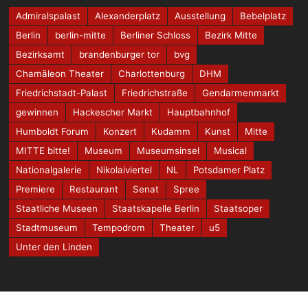
Admiralspalast
Alexanderplatz
Ausstellung
Bebelplatz
Berlin
berlin-mitte
Berliner Schloss
Bezirk Mitte
Bezirksamt
brandenburger tor
bvg
Chamäleon Theater
Charlottenburg
DHM
Friedrichstadt-Palast
Friedrichstraße
Gendarmenmarkt
gewinnen
Hackescher Markt
Hauptbahnhof
Humboldt Forum
Konzert
Kudamm
Kunst
Mitte
MITTE bitte!
Museum
Museumsinsel
Musical
Nationalgalerie
Nikolaiviertel
NL
Potsdamer Platz
Premiere
Restaurant
Senat
Spree
Staatliche Museen
Staatskapelle Berlin
Staatsoper
Stadtmuseum
Tempodrom
Theater
u5
Unter den Linden