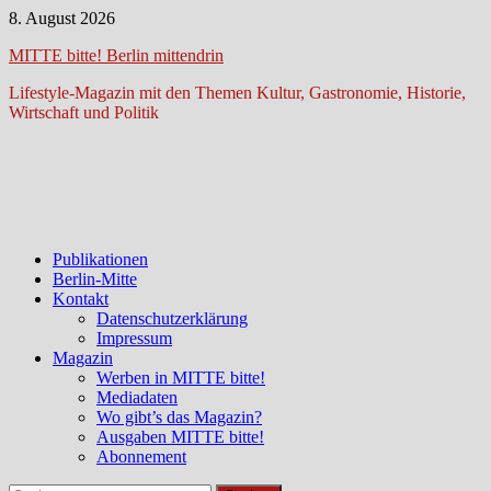
Zum
8. August 2026
Inhalt
MITTE bitte! Berlin mittendrin
springen
Lifestyle-Magazin mit den Themen Kultur, Gastronomie, Historie,
Wirtschaft und Politik
Publikationen
Berlin-Mitte
Kontakt
Datenschutzerklärung
Impressum
Magazin
Werben in MITTE bitte!
Mediadaten
Wo gibt’s das Magazin?
Ausgaben MITTE bitte!
Abonnement