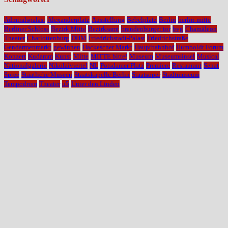
Admiralspalast
Alexanderplatz
Ausstellung
Bebelplatz
Berlin
berlin-mitte
Berliner Schloss
Bezirk Mitte
Bezirksamt
brandenburger tor
bvg
Chamäleon
Theater
Charlottenburg
DHM
Friedrichstadt-Palast
Friedrichstraße
Gendarmenmarkt
gewinnen
Hackescher Markt
Hauptbahnhof
Humboldt Forum
Konzert
Kudamm
Kunst
Mitte
MITTE bitte!
Museum
Museumsinsel
Musical
Nationalgalerie
Nikolaiviertel
NL
Potsdamer Platz
Premiere
Restaurant
Senat
Spree
Staatliche Museen
Staatskapelle Berlin
Staatsoper
Stadtmuseum
Tempodrom
Theater
u5
Unter den Linden