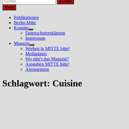
Suchen
nach:
Menü
Publikationen
Berlin-Mitte
Kontakt
Untermenü
Datenschutzerklärung
anzeigen
Impressum
Magazin
Untermenü
Werben in MITTE bitte!
anzeigen
Mediadaten
Wo gibt’s das Magazin?
Ausgaben MITTE bitte!
Abonnement
Schlagwort:
Cuisine