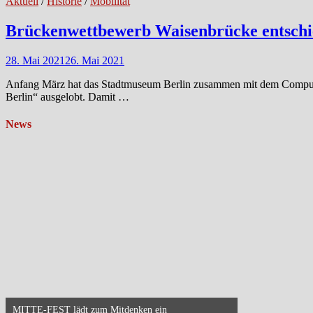
Aktuell
/
Historie
/
Mobilität
Brückenwettbewerb Waisenbrücke entsch
28. Mai 2021
26. Mai 2021
Anfang März hat das Stadtmuseum Berlin zusammen mit dem Computer
Berlin“ ausgelobt. Damit …
News
MITTE-FEST lädt zum Mitdenken ein