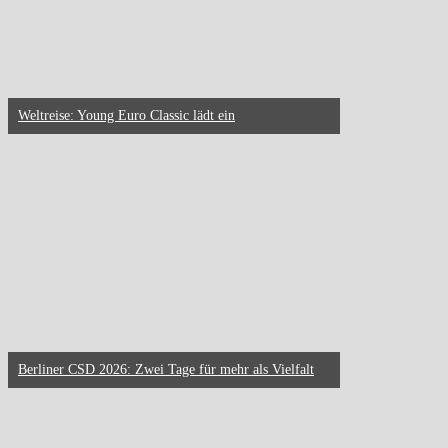
Weltreise: Young Euro Classic lädt ein
Berliner CSD 2026: Zwei Tage für mehr als Vielfalt