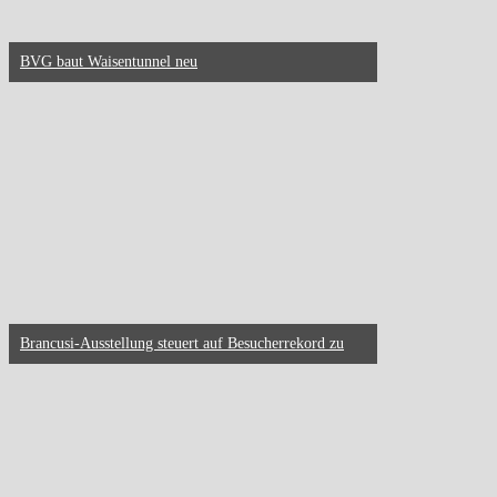
BVG baut Waisentunnel neu
Brancusi-Ausstellung steuert auf Besucherrekord zu