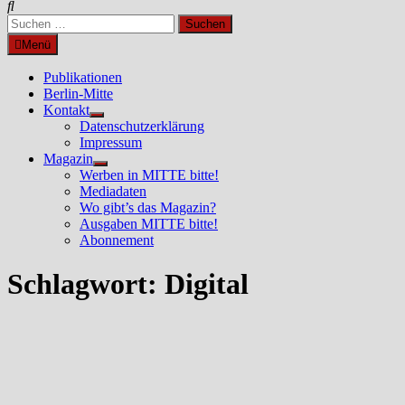
Suchen
nach:
Menü
Publikationen
Berlin-Mitte
Kontakt
Untermenü
Datenschutzerklärung
anzeigen
Impressum
Magazin
Untermenü
Werben in MITTE bitte!
anzeigen
Mediadaten
Wo gibt’s das Magazin?
Ausgaben MITTE bitte!
Abonnement
Schlagwort:
Digital