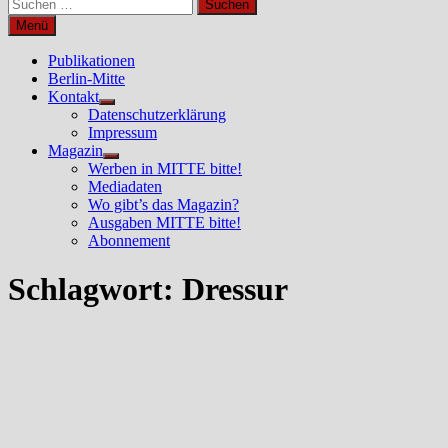
Suchen
nach:
Menü
Publikationen
Berlin-Mitte
Kontakt
Untermenü
Datenschutzerklärung
anzeigen
Impressum
Magazin
Untermenü
Werben in MITTE bitte!
anzeigen
Mediadaten
Wo gibt’s das Magazin?
Ausgaben MITTE bitte!
Abonnement
Schlagwort:
Dressur