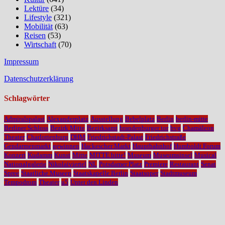
Lektüre
(34)
Lifestyle
(321)
Mobilität
(63)
Reisen
(53)
Wirtschaft
(70)
Impressum
Datenschutzerklärung
Schlagwörter
Admiralspalast
Alexanderplatz
Ausstellung
Bebelplatz
Berlin
berlin-mitte
Berliner Schloss
Bezirk Mitte
Bezirksamt
brandenburger tor
bvg
Chamäleon
Theater
Charlottenburg
DHM
Friedrichstadt-Palast
Friedrichstraße
Gendarmenmarkt
gewinnen
Hackescher Markt
Hauptbahnhof
Humboldt Forum
Konzert
Kudamm
Kunst
Mitte
MITTE bitte!
Museum
Museumsinsel
Musical
Nationalgalerie
Nikolaiviertel
NL
Potsdamer Platz
Premiere
Restaurant
Senat
Spree
Staatliche Museen
Staatskapelle Berlin
Staatsoper
Stadtmuseum
Tempodrom
Theater
u5
Unter den Linden