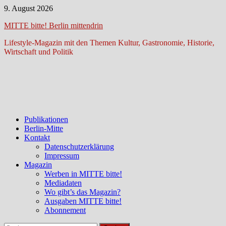
Zum
9. August 2026
Inhalt
MITTE bitte! Berlin mittendrin
springen
Lifestyle-Magazin mit den Themen Kultur, Gastronomie, Historie,
Wirtschaft und Politik
Publikationen
Berlin-Mitte
Kontakt
Datenschutzerklärung
Impressum
Magazin
Werben in MITTE bitte!
Mediadaten
Wo gibt’s das Magazin?
Ausgaben MITTE bitte!
Abonnement