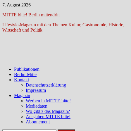
Zum
7. August 2026
Inhalt
MITTE bitte! Berlin mittendrin
springen
Lifestyle-Magazin mit den Themen Kultur, Gastronomie, Historie,
Wirtschaft und Politik
Publikationen
Berlin-Mitte
Kontakt
Datenschutzerklärung
Impressum
Magazin
Werben in MITTE bitte!
Mediadaten
Wo gibt’s das Magazin?
Ausgaben MITTE bitte!
Abonnement