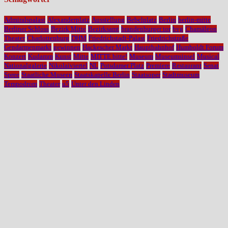
Admiralspalast
Alexanderplatz
Ausstellung
Bebelplatz
Berlin
berlin-mitte
Berliner Schloss
Bezirk Mitte
Bezirksamt
brandenburger tor
bvg
Chamäleon
Theater
Charlottenburg
DHM
Friedrichstadt-Palast
Friedrichstraße
Gendarmenmarkt
gewinnen
Hackescher Markt
Hauptbahnhof
Humboldt Forum
Konzert
Kudamm
Kunst
Mitte
MITTE bitte!
Museum
Museumsinsel
Musical
Nationalgalerie
Nikolaiviertel
NL
Potsdamer Platz
Premiere
Restaurant
Senat
Spree
Staatliche Museen
Staatskapelle Berlin
Staatsoper
Stadtmuseum
Tempodrom
Theater
u5
Unter den Linden