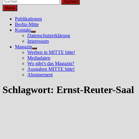
Suchen
nach:
Menü
Publikationen
Berlin-Mitte
Kontakt
Untermenü
Datenschutzerklärung
anzeigen
Impressum
Magazin
Untermenü
Werben in MITTE bitte!
anzeigen
Mediadaten
Wo gibt’s das Magazin?
Ausgaben MITTE bitte!
Abonnement
Schlagwort:
Ernst-Reuter-Saal