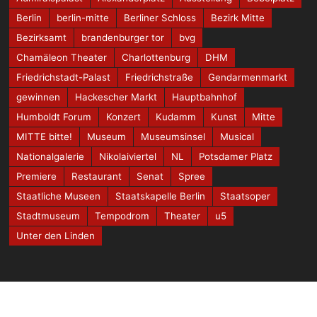
Berlin
berlin-mitte
Berliner Schloss
Bezirk Mitte
Bezirksamt
brandenburger tor
bvg
Chamäleon Theater
Charlottenburg
DHM
Friedrichstadt-Palast
Friedrichstraße
Gendarmenmarkt
gewinnen
Hackescher Markt
Hauptbahnhof
Humboldt Forum
Konzert
Kudamm
Kunst
Mitte
MITTE bitte!
Museum
Museumsinsel
Musical
Nationalgalerie
Nikolaiviertel
NL
Potsdamer Platz
Premiere
Restaurant
Senat
Spree
Staatliche Museen
Staatskapelle Berlin
Staatsoper
Stadtmuseum
Tempodrom
Theater
u5
Unter den Linden