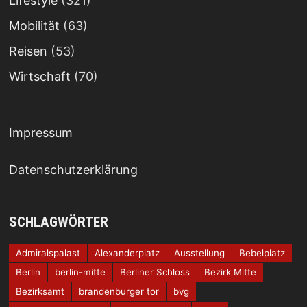
Lifestyle
(321)
Mobilität
(63)
Reisen
(53)
Wirtschaft
(70)
Impressum
Datenschutzerklärung
SCHLAGWÖRTER
Admiralspalast
Alexanderplatz
Ausstellung
Bebelplatz
Berlin
berlin-mitte
Berliner Schloss
Bezirk Mitte
Bezirksamt
brandenburger tor
bvg