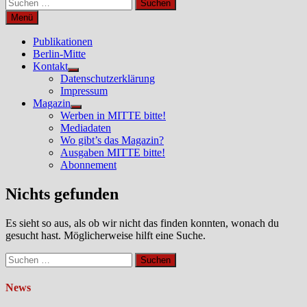
Suchen
nach:
Menü
Publikationen
Berlin-Mitte
Kontakt
Untermenü
Datenschutzerklärung
anzeigen
Impressum
Magazin
Untermenü
Werben in MITTE bitte!
anzeigen
Mediadaten
Wo gibt’s das Magazin?
Ausgaben MITTE bitte!
Abonnement
Nichts gefunden
Es sieht so aus, als ob wir nicht das finden konnten, wonach du
gesucht hast. Möglicherweise hilft eine Suche.
Suchen
nach:
News