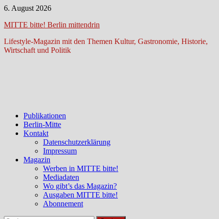
Zum
6. August 2026
Inhalt
MITTE bitte! Berlin mittendrin
springen
Lifestyle-Magazin mit den Themen Kultur, Gastronomie, Historie,
Wirtschaft und Politik
Publikationen
Berlin-Mitte
Kontakt
Datenschutzerklärung
Impressum
Magazin
Werben in MITTE bitte!
Mediadaten
Wo gibt’s das Magazin?
Ausgaben MITTE bitte!
Abonnement