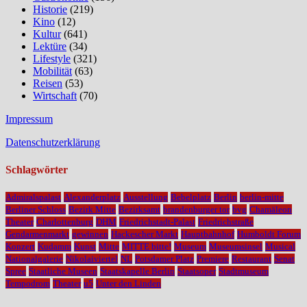
Historie
(219)
Kino
(12)
Kultur
(641)
Lektüre
(34)
Lifestyle
(321)
Mobilität
(63)
Reisen
(53)
Wirtschaft
(70)
Impressum
Datenschutzerklärung
Schlagwörter
Admiralspalast
Alexanderplatz
Ausstellung
Bebelplatz
Berlin
berlin-mitte
Berliner Schloss
Bezirk Mitte
Bezirksamt
brandenburger tor
bvg
Chamäleon
Theater
Charlottenburg
DHM
Friedrichstadt-Palast
Friedrichstraße
Gendarmenmarkt
gewinnen
Hackescher Markt
Hauptbahnhof
Humboldt Forum
Konzert
Kudamm
Kunst
Mitte
MITTE bitte!
Museum
Museumsinsel
Musical
Nationalgalerie
Nikolaiviertel
NL
Potsdamer Platz
Premiere
Restaurant
Senat
Spree
Staatliche Museen
Staatskapelle Berlin
Staatsoper
Stadtmuseum
Tempodrom
Theater
u5
Unter den Linden