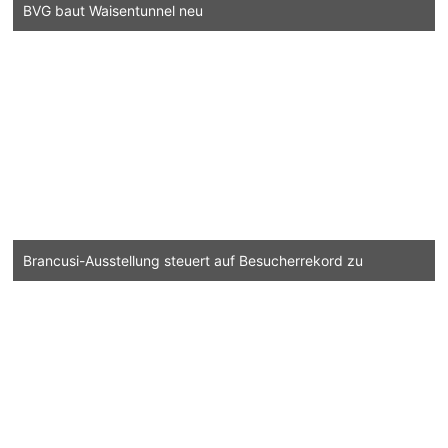
BVG baut Waisentunnel neu
Brancusi-Ausstellung steuert auf Besucherrekord zu