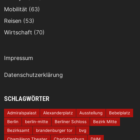
Mobilität
(63)
Reisen
(53)
Wirtschaft
(70)
Impressum
Datenschutzerklärung
SCHLAGWÖRTER
Admiralspalast
Alexanderplatz
Ausstellung
Bebelplatz
Berlin
berlin-mitte
Berliner Schloss
Bezirk Mitte
Bezirksamt
brandenburger tor
bvg
Chamäleon Theater
Charlottenburg
DHM