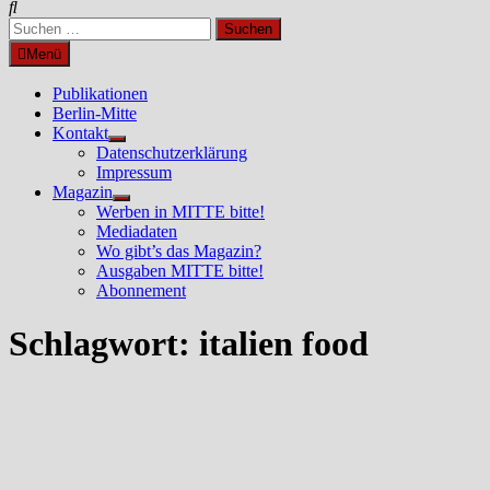
Suchen
nach:
Menü
Publikationen
Berlin-Mitte
Kontakt
Untermenü
Datenschutzerklärung
anzeigen
Impressum
Magazin
Untermenü
Werben in MITTE bitte!
anzeigen
Mediadaten
Wo gibt’s das Magazin?
Ausgaben MITTE bitte!
Abonnement
Schlagwort:
italien food