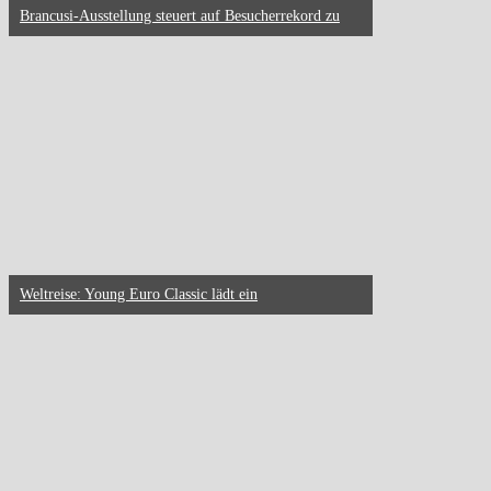
Brancusi-Ausstellung steuert auf Besucherrekord zu
Weltreise: Young Euro Classic lädt ein