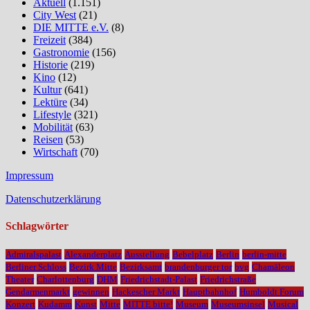
Aktuell
(1.151)
City West
(21)
DIE MITTE e.V.
(8)
Freizeit
(384)
Gastronomie
(156)
Historie
(219)
Kino
(12)
Kultur
(641)
Lektüre
(34)
Lifestyle
(321)
Mobilität
(63)
Reisen
(53)
Wirtschaft
(70)
Impressum
Datenschutzerklärung
Schlagwörter
Admiralspalast
Alexanderplatz
Ausstellung
Bebelplatz
Berlin
berlin-mitte
Berliner Schloss
Bezirk Mitte
Bezirksamt
brandenburger tor
bvg
Chamäleon
Theater
Charlottenburg
DHM
Friedrichstadt-Palast
Friedrichstraße
Gendarmenmarkt
gewinnen
Hackescher Markt
Hauptbahnhof
Humboldt Forum
Konzert
Kudamm
Kunst
Mitte
MITTE bitte!
Museum
Museumsinsel
Musical