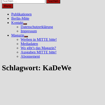
Suchen
nach:
Menü
Publikationen
Berlin-Mitte
Kontakt
Untermenü
Datenschutzerklärung
anzeigen
Impressum
Magazin
Untermenü
Werben in MITTE bitte!
anzeigen
Mediadaten
Wo gibt’s das Magazin?
Ausgaben MITTE bitte!
Abonnement
Schlagwort:
KaDeWe