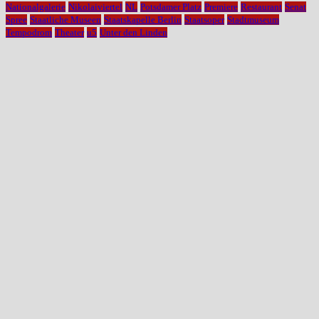
Nationalgalerie
Nikolaiviertel
NL
Potsdamer Platz
Premiere
Restaurant
Senat
Spree
Staatliche Museen
Staatskapelle Berlin
Staatsoper
Stadtmuseum
Tempodrom
Theater
u5
Unter den Linden