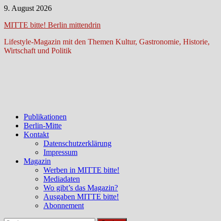
Zum
9. August 2026
Inhalt
MITTE bitte! Berlin mittendrin
springen
Lifestyle-Magazin mit den Themen Kultur, Gastronomie, Historie,
Wirtschaft und Politik
Publikationen
Berlin-Mitte
Kontakt
Datenschutzerklärung
Impressum
Magazin
Werben in MITTE bitte!
Mediadaten
Wo gibt’s das Magazin?
Ausgaben MITTE bitte!
Abonnement