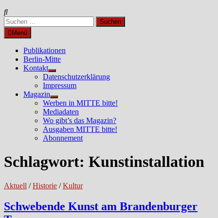
Suchen
nach:
Menü
Publikationen
Berlin-Mitte
Kontakt
Untermenü
Datenschutzerklärung
anzeigen
Impressum
Magazin
Untermenü
Werben in MITTE bitte!
anzeigen
Mediadaten
Wo gibt’s das Magazin?
Ausgaben MITTE bitte!
Abonnement
Schlagwort:
Kunstinstallation
Aktuell
/
Historie
/
Kultur
Schwebende Kunst am Brandenburger