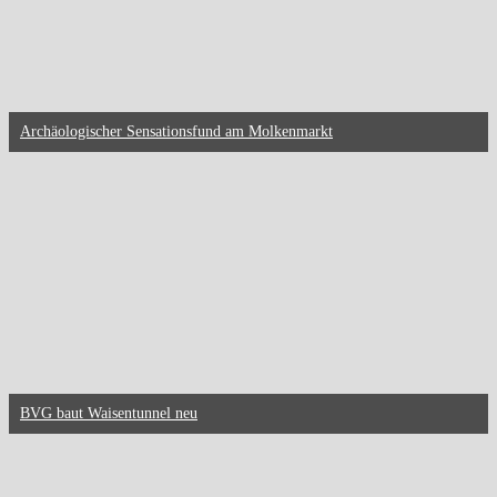
Archäologischer Sensationsfund am Molkenmarkt
BVG baut Waisentunnel neu