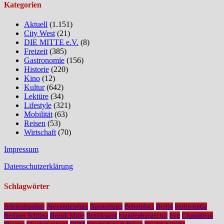
Kategorien
Aktuell
(1.151)
City West
(21)
DIE MITTE e.V.
(8)
Freizeit
(385)
Gastronomie
(156)
Historie
(220)
Kino
(12)
Kultur
(642)
Lektüre
(34)
Lifestyle
(321)
Mobilität
(63)
Reisen
(53)
Wirtschaft
(70)
Impressum
Datenschutzerklärung
Schlagwörter
Admiralspalast
Alexanderplatz
Ausstellung
Bebelplatz
Berlin
berlin-mitte
Berliner Schloss
Bezirk Mitte
Bezirksamt
brandenburger tor
bvg
Chamäleon