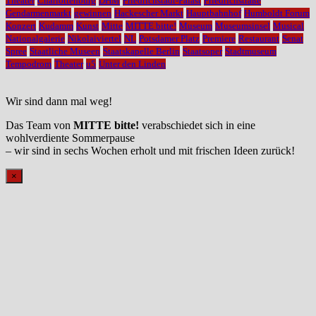
Theater
Charlottenburg
DHM
Friedrichstadt-Palast
Friedrichstraße
Gendarmenmarkt
gewinnen
Hackescher Markt
Hauptbahnhof
Humboldt Forum
Konzert
Kudamm
Kunst
Mitte
MITTE bitte!
Museum
Museumsinsel
Musical
Nationalgalerie
Nikolaiviertel
NL
Potsdamer Platz
Premiere
Restaurant
Senat
Spree
Staatliche Museen
Staatskapelle Berlin
Staatsoper
Stadtmuseum
Tempodrom
Theater
u5
Unter den Linden
Wir sind dann mal weg!
Das Team von
MITTE bitte!
verabschiedet sich in eine
wohlverdiente Sommerpause
– wir sind in sechs Wochen erholt und mit frischen Ideen zurück!
×