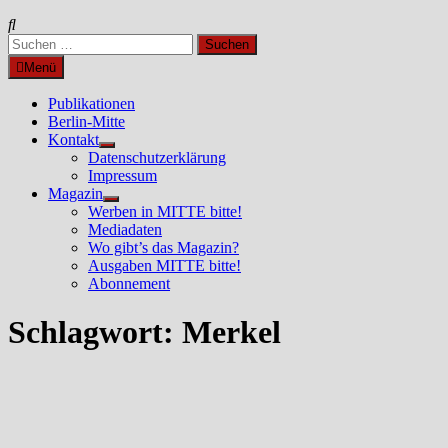
Suchen
nach:
Menü
Publikationen
Berlin-Mitte
Kontakt
Untermenü
Datenschutzerklärung
anzeigen
Impressum
Magazin
Untermenü
Werben in MITTE bitte!
anzeigen
Mediadaten
Wo gibt’s das Magazin?
Ausgaben MITTE bitte!
Abonnement
Schlagwort:
Merkel