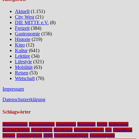
Aktuell
(1.151)
City West
(21)
DIE MITTE e.V.
(8)
Freizeit
(384)
Gastronomie
(156)
Historie
(219)
Kino
(12)
Kultur
(641)
Lektüre
(34)
Lifestyle
(321)
Mobilität
(63)
Reisen
(53)
Wirtschaft
(70)
Impressum
Datenschutzerklärung
Schlagwörter
Admiralspalast
Alexanderplatz
Ausstellung
Bebelplatz
Berlin
berlin-mitte
Berliner Schloss
Bezirk Mitte
Bezirksamt
brandenburger tor
bvg
Chamäleon
Theater
Charlottenburg
DHM
Friedrichstadt-Palast
Friedrichstraße