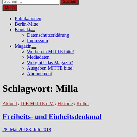
Suchen
nach:
Menü
Publikationen
Berlin-Mitte
Kontakt
Untermenü
Datenschutzerklärung
anzeigen
Impressum
Magazin
Untermenü
Werben in MITTE bitte!
anzeigen
Mediadaten
Wo gibt’s das Magazin?
Ausgaben MITTE bitte!
Abonnement
Schlagwort:
Milla
Aktuell
/
DIE MITTE e.V.
/
Historie
/
Kultur
Freiheits- und Einheitsdenkmal
28. Mai 2018
8. Juli 2018