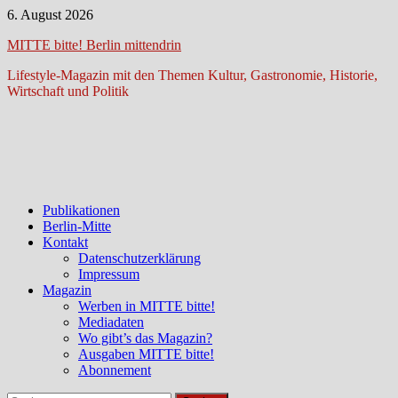
Zum
6. August 2026
Inhalt
MITTE bitte! Berlin mittendrin
springen
Lifestyle-Magazin mit den Themen Kultur, Gastronomie, Historie,
Wirtschaft und Politik
Publikationen
Berlin-Mitte
Kontakt
Datenschutzerklärung
Impressum
Magazin
Werben in MITTE bitte!
Mediadaten
Wo gibt’s das Magazin?
Ausgaben MITTE bitte!
Abonnement