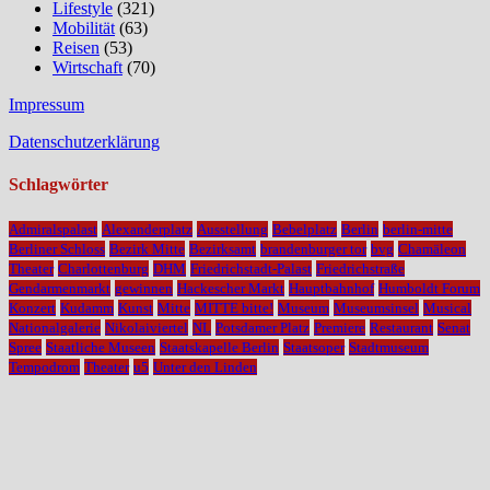
Lifestyle
(321)
Mobilität
(63)
Reisen
(53)
Wirtschaft
(70)
Impressum
Datenschutzerklärung
Schlagwörter
Admiralspalast
Alexanderplatz
Ausstellung
Bebelplatz
Berlin
berlin-mitte
Berliner Schloss
Bezirk Mitte
Bezirksamt
brandenburger tor
bvg
Chamäleon
Theater
Charlottenburg
DHM
Friedrichstadt-Palast
Friedrichstraße
Gendarmenmarkt
gewinnen
Hackescher Markt
Hauptbahnhof
Humboldt Forum
Konzert
Kudamm
Kunst
Mitte
MITTE bitte!
Museum
Museumsinsel
Musical
Nationalgalerie
Nikolaiviertel
NL
Potsdamer Platz
Premiere
Restaurant
Senat
Spree
Staatliche Museen
Staatskapelle Berlin
Staatsoper
Stadtmuseum
Tempodrom
Theater
u5
Unter den Linden