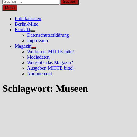
Suchen
nach:
Menü
Publikationen
Berlin-Mitte
Kontakt
Untermenü
Datenschutzerklärung
anzeigen
Impressum
Magazin
Untermenü
Werben in MITTE bitte!
anzeigen
Mediadaten
Wo gibt’s das Magazin?
Ausgaben MITTE bitte!
Abonnement
Schlagwort:
Museen