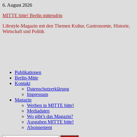
Zum
6. August 2026
Inhalt
MITTE bitte! Berlin mittendrin
springen
Lifestyle-Magazin mit den Themen Kultur, Gastronomie, Historie,
Wirtschaft und Politik
Publikationen
Berlin-Mitte
Kontakt
Datenschutzerklärung
Impressum
Magazin
Werben in MITTE bitte!
Mediadaten
Wo gibt’s das Magazin?
Ausgaben MITTE bitte!
Abonnement