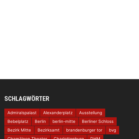
SCHLAGWÖRTER
Admiralspalast
Alexanderplatz
Ausstellung
Bebelplatz
Berlin
berlin-mitte
Berliner Schloss
Bezirk Mitte
Bezirksamt
brandenburger tor
bvg
Chamäleon Theater
Charlottenburg
DHM