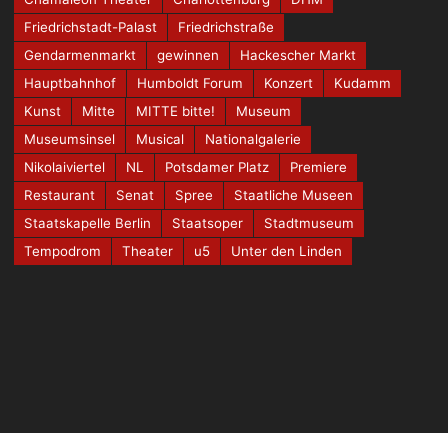
Friedrichstadt-Palast
Friedrichstraße
Gendarmenmarkt
gewinnen
Hackescher Markt
Hauptbahnhof
Humboldt Forum
Konzert
Kudamm
Kunst
Mitte
MITTE bitte!
Museum
Museumsinsel
Musical
Nationalgalerie
Nikolaiviertel
NL
Potsdamer Platz
Premiere
Restaurant
Senat
Spree
Staatliche Museen
Staatskapelle Berlin
Staatsoper
Stadtmuseum
Tempodrom
Theater
u5
Unter den Linden