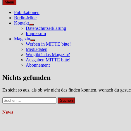
nach:
Menü
Publikationen
Berlin-Mitte
Kontakt
Untermenü
Datenschutzerklärung
anzeigen
Impressum
Magazin
Untermenü
Werben in MITTE bitte!
anzeigen
Mediadaten
Wo gibt’s das Magazin?
Ausgaben MITTE bitte!
Abonnement
Nichts gefunden
Es sieht so aus, als ob wir nicht das finden konnten, wonach du gesuc
Suchen
nach:
News