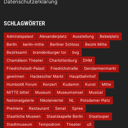
Datenschutzerklärung
SCHLAGWÖRTER
Admiralspalast
Alexanderplatz
Ausstellung
Bebelplatz
Berlin
berlin-mitte
Berliner Schloss
Bezirk Mitte
Bezirksamt
brandenburger tor
bvg
Chamäleon Theater
Charlottenburg
DHM
Friedrichstadt-Palast
Friedrichstraße
Gendarmenmarkt
gewinnen
Hackescher Markt
Hauptbahnhof
Humboldt Forum
Konzert
Kudamm
Kunst
Mitte
MITTE bitte!
Museum
Museumsinsel
Musical
Nationalgalerie
Nikolaiviertel
NL
Potsdamer Platz
Premiere
Restaurant
Senat
Spree
Staatliche Museen
Staatskapelle Berlin
Staatsoper
Stadtmuseum
Tempodrom
Theater
u5