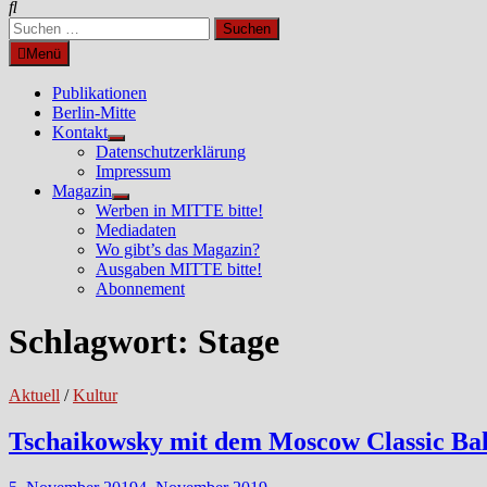
Suchen
nach:
Menü
Publikationen
Berlin-Mitte
Kontakt
Untermenü
Datenschutzerklärung
anzeigen
Impressum
Magazin
Untermenü
Werben in MITTE bitte!
anzeigen
Mediadaten
Wo gibt’s das Magazin?
Ausgaben MITTE bitte!
Abonnement
Schlagwort:
Stage
Aktuell
/
Kultur
Tschaikowsky mit dem Moscow Classic Bal