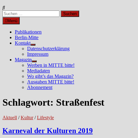
Suchen
nach:
Menü
Publikationen
Berlin-Mitte
Kontakt
Untermenü
Datenschutzerklärung
anzeigen
Impressum
Magazin
Untermenü
Werben in MITTE bitte!
anzeigen
Mediadaten
Wo gibt’s das Magazin?
Ausgaben MITTE bitte!
Abonnement
Schlagwort:
Straßenfest
Aktuell
/
Kultur
/
Lifestyle
Karneval der Kulturen 2019