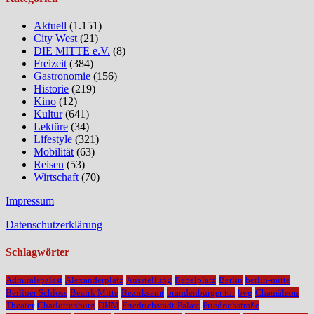
Aktuell
(1.151)
City West
(21)
DIE MITTE e.V.
(8)
Freizeit
(384)
Gastronomie
(156)
Historie
(219)
Kino
(12)
Kultur
(641)
Lektüre
(34)
Lifestyle
(321)
Mobilität
(63)
Reisen
(53)
Wirtschaft
(70)
Impressum
Datenschutzerklärung
Schlagwörter
Admiralspalast
Alexanderplatz
Ausstellung
Bebelplatz
Berlin
berlin-mitte
Berliner Schloss
Bezirk Mitte
Bezirksamt
brandenburger tor
bvg
Chamäleon
Theater
Charlottenburg
DHM
Friedrichstadt-Palast
Friedrichstraße