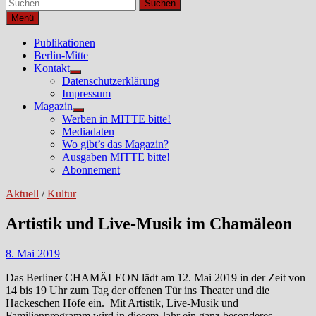
Suchen
nach:
Menü
Publikationen
Berlin-Mitte
Kontakt
Untermenü
Datenschutzerklärung
anzeigen
Impressum
Magazin
Untermenü
Werben in MITTE bitte!
anzeigen
Mediadaten
Wo gibt’s das Magazin?
Ausgaben MITTE bitte!
Abonnement
Aktuell
/
Kultur
Artistik und Live-Musik im Chamäleon
8. Mai 2019
Das Berliner CHAMÄLEON lädt am 12. Mai 2019 in der Zeit von
14 bis 19 Uhr zum Tag der offenen Tür ins Theater und die
Hackeschen Höfe ein. Mit Artistik, Live-Musik und
Familienprogramm wird in diesem Jahr ein ganz besonderes