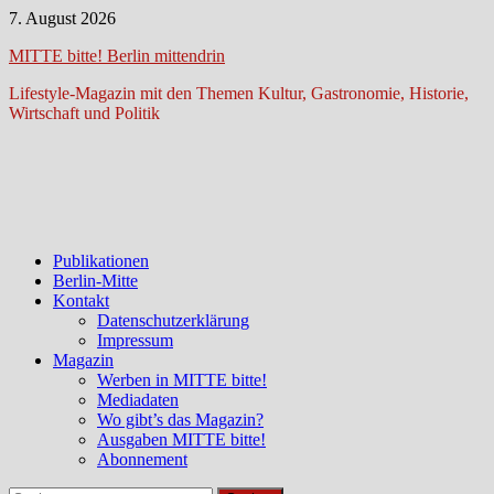
Zum
7. August 2026
Inhalt
MITTE bitte! Berlin mittendrin
springen
Lifestyle-Magazin mit den Themen Kultur, Gastronomie, Historie,
Wirtschaft und Politik
Publikationen
Berlin-Mitte
Kontakt
Datenschutzerklärung
Impressum
Magazin
Werben in MITTE bitte!
Mediadaten
Wo gibt’s das Magazin?
Ausgaben MITTE bitte!
Abonnement