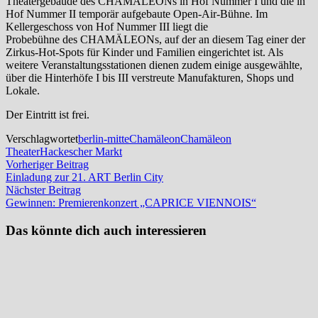
Theatergebäude des CHAMÄLEONs in Hof Nummer I und die in
Hof Nummer II temporär aufgebaute Open-Air-Bühne. Im
Kellergeschoss von Hof Nummer III liegt die
Probebühne des CHAMÄLEONs, auf der an diesem Tag einer der
Zirkus-Hot-Spots für Kinder und Familien eingerichtet ist. Als
weitere Veranstaltungsstationen dienen zudem einige ausgewählte,
über die Hinterhöfe I bis III verstreute Manufakturen, Shops und
Lokale.
Der Eintritt ist frei.
Verschlagwortet
berlin-mitte
Chamäleon
Chamäleon
Theater
Hackescher Markt
Beitragsnavigation
Vorheriger
Vorheriger Beitrag
Beitrag:
Einladung zur 21. ART Berlin City
Nächster
Nächster Beitrag
Beitrag:
Gewinnen: Premierenkonzert „CAPRICE VIENNOIS“
Das könnte dich auch interessieren