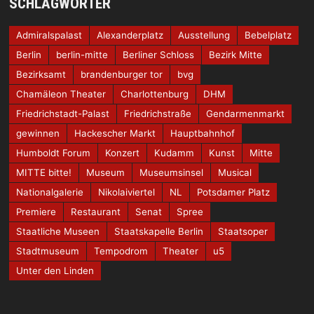
SCHLAGWÖRTER
Admiralspalast
Alexanderplatz
Ausstellung
Bebelplatz
Berlin
berlin-mitte
Berliner Schloss
Bezirk Mitte
Bezirksamt
brandenburger tor
bvg
Chamäleon Theater
Charlottenburg
DHM
Friedrichstadt-Palast
Friedrichstraße
Gendarmenmarkt
gewinnen
Hackescher Markt
Hauptbahnhof
Humboldt Forum
Konzert
Kudamm
Kunst
Mitte
MITTE bitte!
Museum
Museumsinsel
Musical
Nationalgalerie
Nikolaiviertel
NL
Potsdamer Platz
Premiere
Restaurant
Senat
Spree
Staatliche Museen
Staatskapelle Berlin
Staatsoper
Stadtmuseum
Tempodrom
Theater
u5
Unter den Linden