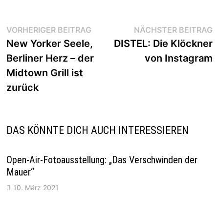
Beitragsnavigation
Vorheriger
N
VORHERIGER BEITRAG
NÄCHSTER BEITRAG
Beitrag:
B
New Yorker Seele,
DISTEL: Die Klöckner
Berliner Herz – der
von Instagram
Midtown Grill ist
zurück
DAS KÖNNTE DICH AUCH INTERESSIEREN
Open-Air-Fotoausstellung: „Das Verschwinden der
Mauer“
10. März 2021