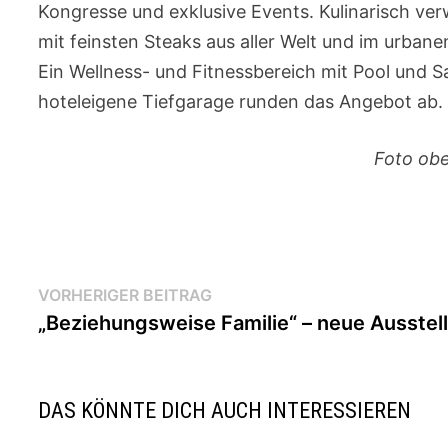
Kongresse und exklusive Events. Kulinarisch ve
mit feinsten Steaks aus aller Welt und im urban
Ein Wellness- und Fitnessbereich mit Pool und S
hoteleigene Tiefgarage runden das Angebot ab.
Foto obe
Beitragsnavigation
Vorheriger
VORHERIGER BEITRAG
Beitrag:
„Beziehungsweise Familie“ – neue Ausstel
DAS KÖNNTE DICH AUCH INTERESSIEREN