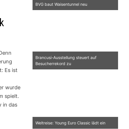
BVG baut Waisentunnel neu
ck
 Denn
Brancusi-Ausstellung steuert auf
erung
Besucherrekord zu
: Es ist
ier wurde
 spielt.
y in das
Weltreise: Young Euro Classic lädt ein