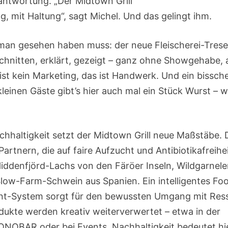
antwortung. „Der Midtown Grill
, mit Haltung“, sagt Michel. Und das gelingt ihm.
 man gesehen haben muss: der neue Fleischerei-Trese
chnitten, erklärt, gezeigt – ganz ohne Showgehabe, 
ist kein Marketing, das ist Handwerk. Und ein bissch
kleinen Gäste gibt’s hier auch mal ein Stück Wurst – w
chhaltigkeit setzt der Midtown Grill neue Maßstäbe. 
Partnern, die auf faire Aufzucht und Antibiotikafreihe
Hiddenfjörd-Lachs von den Färöer Inseln, Wildgarnele
Slow-Farm-Schwein aus Spanien. Ein intelligentes Fo
-System sorgt für den bewussten Umgang mit Res
dukte werden kreativ weiterverwertet – etwa in der
NOBAR oder bei Events. Nachhaltigkeit bedeutet hie