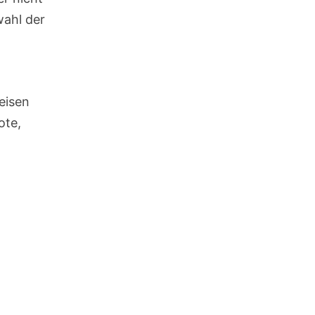
wahl der
eisen
ote,