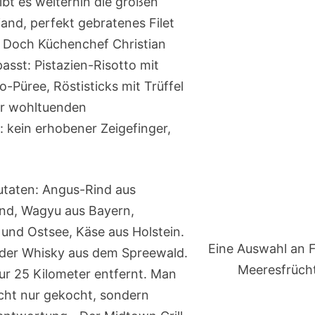
ibt es weiterhin die großen
nd, perfekt gebratenes Filet
 Doch Küchenchef Christian
sst: Pistazien-Risotto mit
-Püree, Röstisticks mit Trüffel
ser wohltuenden
: kein erhobener Zeigefinger,
utaten: Angus-Rind aus
nd, Wagyu aus Bayern,
 und Ostsee, Käse aus Holstein.
Eine Auswahl an 
 der Whisky aus dem Spreewald.
Meeresfrüch
ur 25 Kilometer entfernt. Man
cht nur gekocht, sondern