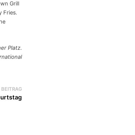
wn Grill
 Fries.
ine
er Platz.
rnational
Nächster
 BEITRAG
Beitrag:
urtstag