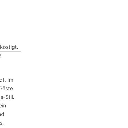
köstigt.
!
dt. Im
Gäste
-Stil.
ein
nd
s,