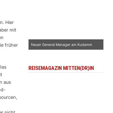
n. Hier
aber mit
en
ie früher
Neuer General Manager am Kudamm
Das
REISEMAGAZIN MITTEN(DR)IN
it
n aus
od-
sourcen,
r nicht