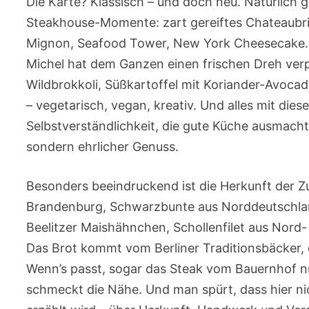
Die Karte? Klassisch – und doch neu. Natürlich g
Steakhouse-Momente: zart gereiftes Chateaubria
Mignon, Seafood Tower, New York Cheesecake.
Michel hat dem Ganzen einen frischen Dreh verpa
Wildbrokkoli, Süßkartoffel mit Koriander-Avocado
– vegetarisch, vegan, kreativ. Und alles mit die
Selbstverständlichkeit, die gute Küche ausmacht
sondern ehrlicher Genuss.
Besonders beeindruckend ist die Herkunft der Z
Brandenburg, Schwarzbunte aus Norddeutschla
Beelitzer Maishähnchen, Schollenfilet aus Nord-
Das Brot kommt vom Berliner Traditionsbäcker,
Wenn’s passt, sogar das Steak vom Bauernhof n
schmeckt die Nähe. Und man spürt, dass hier ni