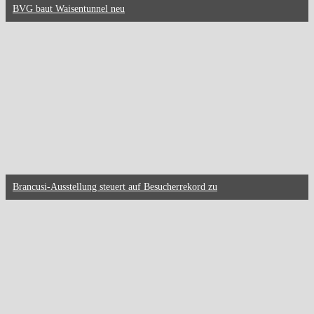
BVG baut Waisentunnel neu
Brancusi-Ausstellung steuert auf Besucherrekord zu