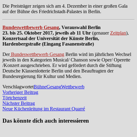
Die Preisträger zeigen sich am 4. Dezember in einer großen Gala
auf der Bühne des Friedrichstadt-Palastes in Berlin.
Bundeswettbewerb Gesang
, Vorauswahl Berlin
23. bis 25. Oktober 2017,
jeweils ab 11 Uhr
(genauer
Zeitplan
),
Konzertsaal der Universität der Künste Berlin,
Hardenbergstraße (Eingang Fasanenstraße)
Der
Bundeswettbewerb Gesang
Berlin wird im jährlichen Wechsel
jeweils in den Kategorien Musical/ Chanson sowie Oper/ Operette
/Konzert ausgeschrieben. Er wird gefördert durch die Stiftung
Deutsche Klassenlotterie Berlin und den Beauftragten der
Bundesregierung für Kultur und Medien.
Verschlagwortet
Bühne
Gesang
Wettbewerb
Beitragsnavigation
Vorheriger
Vorheriger Beitrag
Beitrag:
Törtchenzeit
Nächster
Nächster Beitrag
Beitrag:
Neue Küchenleitung im Restaurant Quarré
Das könnte dich auch interessieren