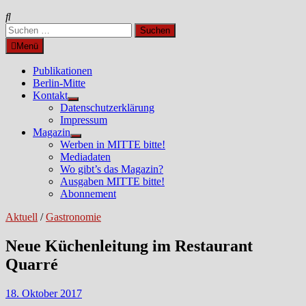
Suchen
nach:
Menü
Publikationen
Berlin-Mitte
Kontakt
Untermenü
Datenschutzerklärung
anzeigen
Impressum
Magazin
Untermenü
Werben in MITTE bitte!
anzeigen
Mediadaten
Wo gibt’s das Magazin?
Ausgaben MITTE bitte!
Abonnement
Aktuell
/
Gastronomie
Neue Küchenleitung im Restaurant
Quarré
18. Oktober 2017