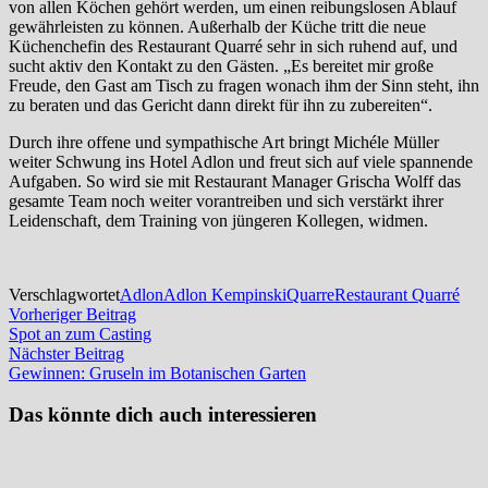
von allen Köchen gehört werden, um einen reibungslosen Ablauf
gewährleisten zu können. Außerhalb der Küche tritt die neue
Küchenchefin des Restaurant Quarré sehr in sich ruhend auf, und
sucht aktiv den Kontakt zu den Gästen. „Es bereitet mir große
Freude, den Gast am Tisch zu fragen wonach ihm der Sinn steht, ihn
zu beraten und das Gericht dann direkt für ihn zu zubereiten“.
Durch ihre offene und sympathische Art bringt Michéle Müller
weiter Schwung ins Hotel Adlon und freut sich auf viele spannende
Aufgaben. So wird sie mit Restaurant Manager Grischa Wolff das
gesamte Team noch weiter vorantreiben und sich verstärkt ihrer
Leidenschaft, dem Training von jüngeren Kollegen, widmen.
Verschlagwortet
Adlon
Adlon Kempinski
Quarre
Restaurant Quarré
Beitragsnavigation
Vorheriger
Vorheriger Beitrag
Beitrag:
Spot an zum Casting
Nächster
Nächster Beitrag
Beitrag:
Gewinnen: Gruseln im Botanischen Garten
Das könnte dich auch interessieren