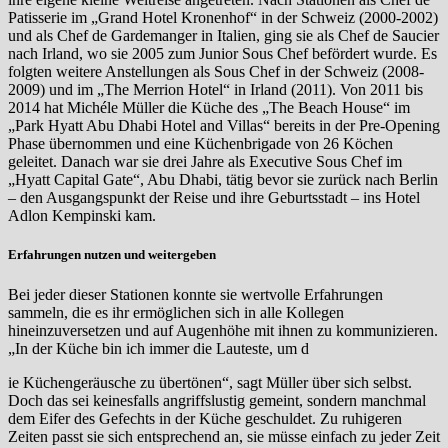
Patisserie im „Grand Hotel Kronenhof“ in der Schweiz (2000-2002)
und als Chef de Gardemanger in Italien, ging sie als Chef de Saucier
nach Irland, wo sie 2005 zum Junior Sous Chef befördert wurde. Es
folgten weitere Anstellungen als Sous Chef in der Schweiz (2008-
2009) und im „The Merrion Hotel“ in Irland (2011). Von 2011 bis
2014 hat Michéle Müller die Küche des „The Beach House“ im
„Park Hyatt Abu Dhabi Hotel and Villas“ bereits in der Pre-Opening
Phase übernommen und eine Küchenbrigade von 26 Köchen
geleitet. Danach war sie drei Jahre als Executive Sous Chef im
„Hyatt Capital Gate“, Abu Dhabi, tätig bevor sie zurück nach Berlin
– den Ausgangspunkt der Reise und ihre Geburtsstadt – ins Hotel
Adlon Kempinski kam.
Erfahrungen nutzen und weitergeben
Bei jeder dieser Stationen konnte sie wertvolle Erfahrungen
sammeln, die es ihr ermöglichen sich in alle Kollegen
hineinzuversetzen und auf Augenhöhe mit ihnen zu kommunizieren.
„In der Küche bin ich immer die Lauteste, um d
ie Küchengeräusche zu übertönen“, sagt Müller über sich selbst.
Doch das sei keinesfalls angriffslustig gemeint, sondern manchmal
dem Eifer des Gefechts in der Küche geschuldet. Zu ruhigeren
Zeiten passt sie sich entsprechend an, sie müsse einfach zu jeder Zeit