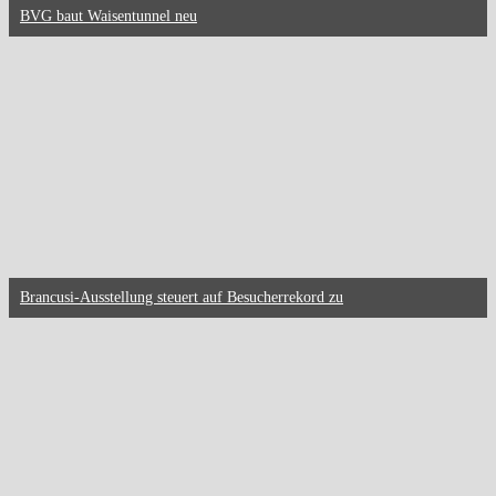
BVG baut Waisentunnel neu
Brancusi-Ausstellung steuert auf Besucherrekord zu