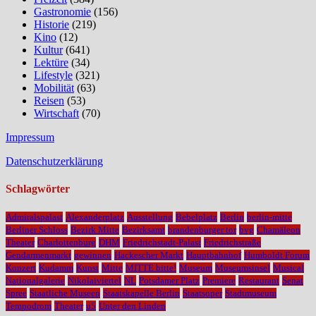
Gastronomie
(156)
Historie
(219)
Kino
(12)
Kultur
(641)
Lektüre
(34)
Lifestyle
(321)
Mobilität
(63)
Reisen
(53)
Wirtschaft
(70)
Impressum
Datenschutzerklärung
Schlagwörter
Admiralspalast
Alexanderplatz
Ausstellung
Bebelplatz
Berlin
berlin-mitte
Berliner Schloss
Bezirk Mitte
Bezirksamt
brandenburger tor
bvg
Chamäleon
Theater
Charlottenburg
DHM
Friedrichstadt-Palast
Friedrichstraße
Gendarmenmarkt
gewinnen
Hackescher Markt
Hauptbahnhof
Humboldt Forum
Konzert
Kudamm
Kunst
Mitte
MITTE bitte!
Museum
Museumsinsel
Musical
Nationalgalerie
Nikolaiviertel
NL
Potsdamer Platz
Premiere
Restaurant
Senat
Spree
Staatliche Museen
Staatskapelle Berlin
Staatsoper
Stadtmuseum
Tempodrom
Theater
u5
Unter den Linden