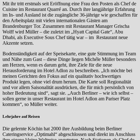
Mit ihr tritt erstmals seit Eröffnung eine Frau den Posten als Chef de
Cuisine im Restaurant Quarré an. Durch ihre langjährige Erfahrung
im In- und Ausland ist die zugängliche 36-jährige wie geschaffen für
den Arbeitsplatz mit vielen internationalen Gästen am
Brandenburger Tor. Zusammen mit Restaurant Manager Grischa
Wolff wird Müller – die zuletzt im „Hyatt Capital Gate“, Abu
Dhabi, als Executive Sous Chef tätig war – im Restaurant neue
Akzente setzen.
Bodenständigkeit auf der Speisekarte, eine gute Stimmung im Team
und Nähe zum Gast – diese Dinge liegen Michéle Müller besonders
am Herzen, wenn es darum geht, ihre Ziele für die neue
Herausforderung im Hotel Adlon zu beschreiben. „Ich möchte bei
meinen Gerichten den Fokus auf ein qualitativ hochwertiges
Produkt legen, ohne viel drum herum. Die Karte soll Regionalität
und vor allem Saisonalität ausdrücken, die für mich persönlich von
hoher Bedeutung sind“, sagt sie. „Auch Berliner – wie ich selbst –
sollen gerne in unser Restaurant im Hotel Adlon am Pariser Platz
kommen“, so Müller weiter.
Lehrjahre auf Reisen
Die gelernte Köchin hat 2000 ihre Ausbildung beim Berliner
Cateringservice „Optimahl“ abgeschlossen und direkt im Anschluss
ihre eigene kleine Weltreise angetreten. Nach Stationen als Chef de